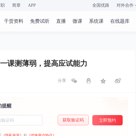
求职
简章
APP
全国优路
对外合作
干货资料
免费试听
直播
微课
系统课
在线题库
人一课测薄弱，提高应试能力
分享
约提醒
获取验证码
立即预约
意
《隐私政策》
和
《优路用户协议》