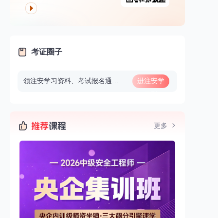
考证圈子
领注安学习资料、考试报名通知、做题、看直播等
进注安学
习群
更多