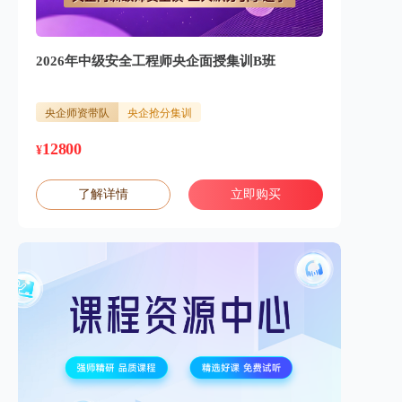
2026年中级安全工程师央企面授集训B班
央企师资带队
央企抢分集训
12800
¥
了解详情
立即购买