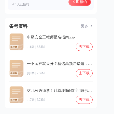
立即预约
461人已预约
备考资料
更多
中级安全工程师报名指南.zip
去下载
共6条 | 3.55M
一不留神就丢分？精选高频易错题，避坑别错过！.zip
去下载
共7条 | 7.36M
这几分必须拿！计算/时间/数字“隐形坑”专项填平⚠️.zip
去下载
共7条 | 5.78M