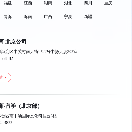
福建
江西
湖南
湖北
四川
重庆
青海
海南
广西
宁夏
新疆
育·北京公司
海淀区中关村南大街甲27号中扬大厦202室
1658182
情
育·留学（北京部）
丰台区南中轴国际文化科技园6楼
82-4822