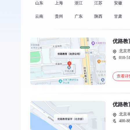
山东
上海
浙江
江苏
安徽
云南
贵州
广东
陕西
甘肃
优路教
北京市
010-5
查看详
优路教
北京
400-8