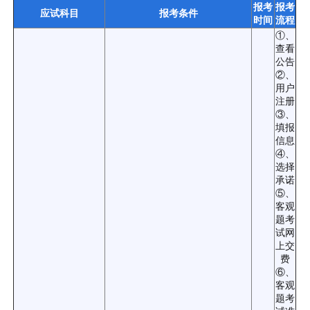
报考
报考
应试科目
报考条件
时间
流程
①、
查看
公告
②、
用户
注册
③、
填报
信息
④、
选择
承诺
⑤、
客观
题考
试网
上交
费
⑥、
客观
题考