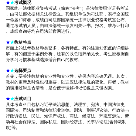
★
★
考试概况
国家统一法律职业资格考试（简称“法考”）是法律类职业证书考试
，由司法部依据相关法律设立。其组织单位为司法部，实行全国统
一命题和评卷，成绩由司法部国家统一法律职业资格考试室公布。
通过考试的人员，由司法部统一颁发相关证书。报名、准考证打印
、成绩查询等均在司法部官网进行。
★
★
教材特点
市面上的法考教材种类繁多，各有特点。有的注重知识点的详细讲
解，有的侧重于案例分析，还有的以总结归纳见长。考生应根据自
身学习习惯和基础选择适合自己的教材。
★
★
选择要点
首先，要关注教材的专业性和专业性，确保内容准确无误。其次，
教材的更新及时性也很重要，以适应法律法规的变化。再者，教材
的编排逻辑是否清晰，是否便于理解和记忆也是关键因素。
★
★
应试科目
具体考查科目包括习近平法治思想、法理学、宪法、中国法律史、
国际法、司法制度和法律职业道德、刑法、刑事诉讼法、行政法与
行政诉讼法、民法、知识产权法、商法、经济法、环境资源法、劳
动与社会保障法、国际私法、国际经济法、民事诉讼法(含仲裁制
度)等。