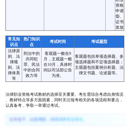
资格
申请
⑮、
证书
发放
常见知
热门知识
考试时间
考试题型
识点
点
法律原
刑法中的
客观题一般在9
则、法
客观题包括单项选择题、多
共同犯
月，主观题一般
律规
项选择题和不定项选择题；
罪、民法
在10月，具体时
则、法
主观题包括案例分析题、法
中的合同
间以司法部公告
律体系
律文书题、论述题等。
效力等
为准。
等
法律职业资格考试教材的选择至关重要。考生需综合考虑自身情况
、教材特点等多方面因素，同时关注报考相关的各项流程和要点，
认真备考，争取一举通过考试。
以学促干、以技增效，持续深耕专业领域。