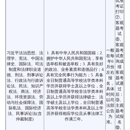
试准
考证
打印
⑦、
客观
题考
试
⑧、
客观
一般
题考
习近平法治思想、法
1. 具有中华人民共和国国籍；2.
在每
试查
理学、宪法、中国法
拥护中华人民共和国宪法，享有
年6
询成
律史、国际法、司法
选举权和被选举权；3. 具有良好
月份
绩
制度和法律职业道
的政治、业务素质和道德品行；4.
左右
客观
德、刑法、刑事诉讼
具有完全民事行为能力；5. 具备
报
题考
法、行政法与行政诉
全日制普通高等学校法学类本科
名，
试通
讼法、民法、知识产
学历并获得学士及以上学位，全
具体
过
权法、商法、经济
日制普通高等学校非法学类本科
时间
后：
法、环境资源法、劳
及以上学历并获得法律硕士、法
以司
⑨、
动与社会保障法、国
学硕士及以上学位，全日制普通
法部
主观
际私法、国际经济
高等学校非法学类本科及以上学
公告
题考
法、民事诉讼法(含
历并获得相应学位且从事法律工
为
试报
仲裁制度)
作满三年。
准。
名
⑩、