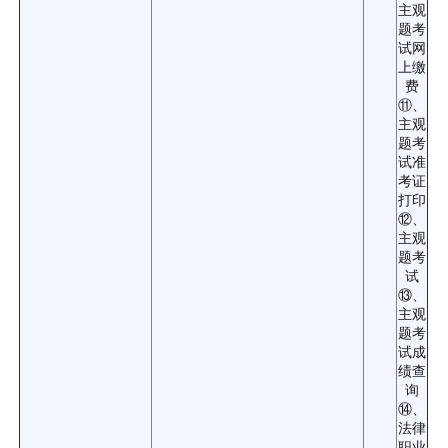
主观
题考
试网
上缴
费
⑪、
主观
题考
试准
考证
打印
⑫、
主观
题考
试
⑬、
主观
题考
试成
绩查
询
⑭、
法律
职业