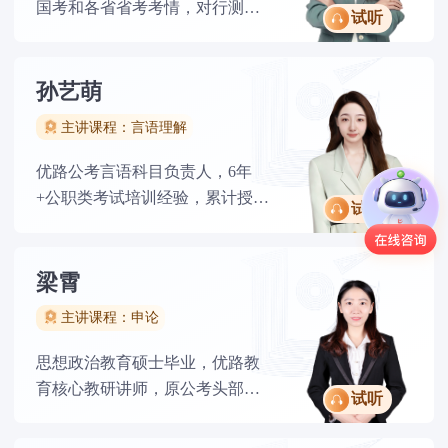
国考和各省省考考情，对行测的
试听
备考方法非常了解，尤其擅长数
资的讲解，讲课细致，通俗易
懂。既能够将一个具体的理论知
孙艺萌
识讲透，也能够进行知识迁移，
主讲课程：言语理解
培养学生举一反三的能力。
优路公考言语科目负责人，6年
+公职类考试培训经验，累计授课
试听
学员10w+，自编公职类教材10余
册，自创“题串”教学。对言语科目
有独到的见解，深度解剖知识
梁霄
点，善于将重点以通俗易懂的方
主讲课程：申论
式传授给学员， 因材施教，擅解
个性问题，直击学员痛点。
思想政治教育硕士毕业，优路教
育核心教研讲师，原公考头部机
试听
构骨干，授课经验7年，教授学生
超万人。承担国省考等全类型、