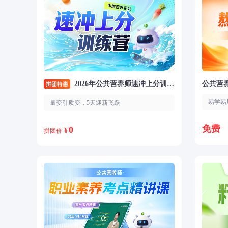
2026年公共营养师速冲上分训练营
公共营
易学易
量变引质变，5天迎新飞跃
免费
0
¥
拼团价