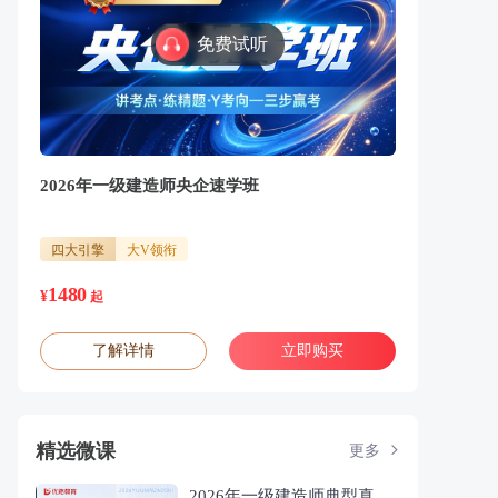
免费试听
2026年一级建造师央企速学班
四大引擎
大V领衔
1480
¥
起
了解详情
立即购买
精选微课
更多
2026年一级建造师典型真题拆解课