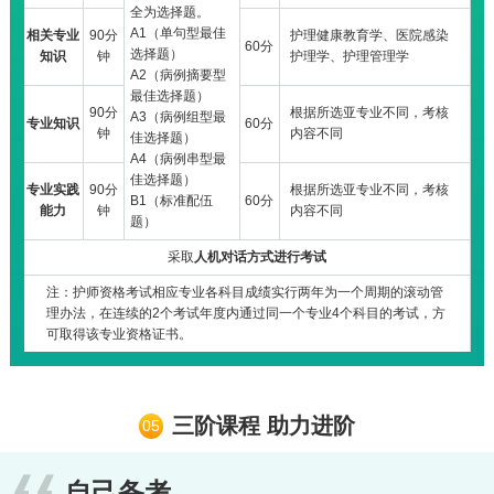
全为选择题。
A1（单句型最佳
相关专业
90分
护理健康教育学、医院感染
60分
选择题）
知识
钟
护理学、护理管理学
A2（病例摘要型
最佳选择题）
90分
根据所选亚专业不同，考核
A3（病例组型最
专业知识
60分
钟
内容不同
佳选择题）
A4（病例串型最
佳选择题）
专业实践
90分
根据所选亚专业不同，考核
B1（标准配伍
60分
能力
钟
内容不同
题）
采取
人机对话方式进行考试
注：护师资格考试相应专业各科目成绩实行两年为一个周期的滚动管
理办法，在连续的2个考试年度内通过同一个专业4个科目的考试，方
可取得该专业资格证书。
三阶课程 助力进阶
05
自己备考