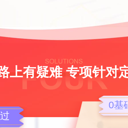
路上有疑难 专项针对
0基
不过