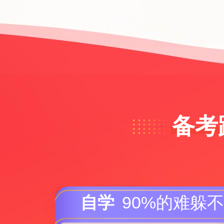
备考
自学
90%的难躲