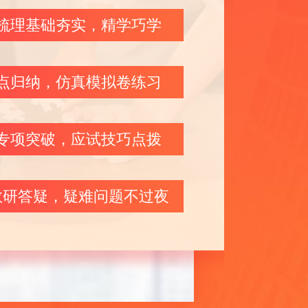
梳理基础夯实，精学巧学
点归纳，仿真模拟卷练习
专项突破，应试技巧点拨
教研答疑，疑难问题不过夜