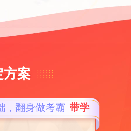
定方案
础，翻身做考霸
带学