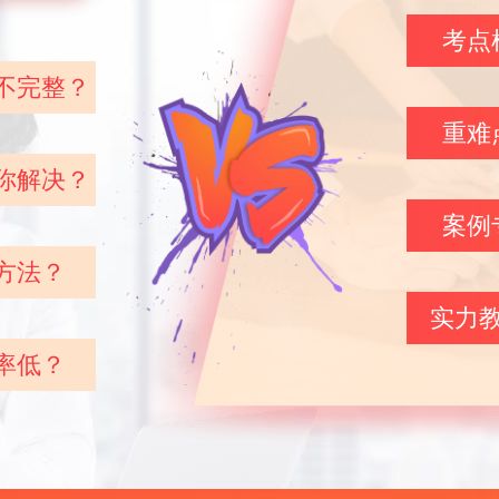
考点
不完整？
重难
你解决？
案例
方法？
实力
率低？