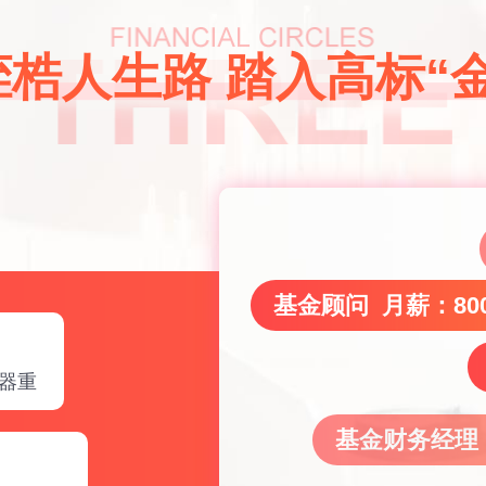
梏人生路 踏入高标“
基金顾问 月薪：800
器重
基金财务经理 