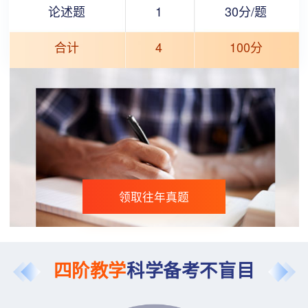
论述题
1
30分/题
合计
4
100分
领取往年真题
四阶教学
科学备考不盲目