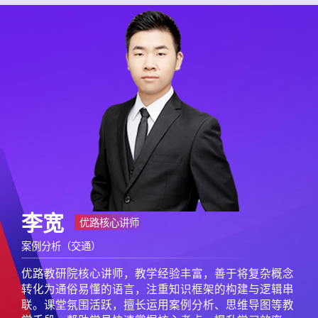
徐富强
李海旭
刘甫
李宽
侯林轲
王敏
孙旭辉
王磊
苏迪
陈永会
唐涛
杨名
马腾飞
翟浩
周文博
多证实战派
优路核心讲师
优路教研院领头讲师
优路核心讲师
优路核心讲师
优路核心讲师
优路核心讲师
案例分析（土建）
口诀巧记王
教研院核心讲师
水利实战派
优路核心讲师
优路核心讲师
优路核心讲师
优路核心讲师
合同管理
目标控制（土建）
案例分析（土建）
案例分析（交通）
目标控制（水利）
案例分析（水利）
概论（法规）
概论（法规）
合同管理
合同管理
目标控制（土建）
目标控制（土建）
案例分析（土建）
合同管理
目标控制（交通）
优路教研院核心讲师，授课条理清晰，贴合实际，重难
优路教研院核心讲师，一级建造师、监理工程师，有着
优路教研院核心讲师，理论功底深厚，工程实践经验丰
优路教研院核心讲师，教学经验丰富，善于将复杂概念
优路教研院核心讲师，一级、二级建造师，优路教研院
优路教研院领头讲师，多年施工项目经验，预算、质
精于研究历年考试命题规律，把握命题方向，教学风格
拥有国家注册监理工程师等执业资格，长期任职于大型
优路教研院实力讲师，具备国企施工单位预算及招投标
优路教研院核心讲师，施工现场管理及教学研究工作经
优路教研院核心讲师，一级、二级建造师，道路与桥梁
西华大学国际工程管理专业，十二年工程领域实战积
优路教研院核心讲师，持有一级建造师、注册安全工程
优路教研院核心讲师，深谙监理规范与实操。尤擅将枯
优路教研院实力讲师，理论扎实，授课富有感染力。他
点突出，课堂幽默风趣，擅长总结各种口诀，巧记知识
扎实的理论功底和丰富的工程管理实践经验。授课思路
富，授课思路清晰，重难点突出，擅长总结学习和备考
转化为通俗易懂的语言，注重知识框架的构建与逻辑串
核心讲师，毕业于华北水利水电大学，现场施工教学经
检、变更索赔等相关工作经验丰富。对于考试已有十多
亲切自然，娓娓而谈，细细道来。教学结构过渡自然，
央企，具备丰富的公路、市政、房建等项目现场管理经
实战经验，多次受邀中建各局团体培训，具有丰富的授
验丰富，授课思路清晰，重难点突出，课堂氛围幽默生
工程师。曾任职于中国交建集团，参与了多个大型高速
淀。历任设计与总包单位项目负责人，并担任十余个项
师等资质。具备十年以上现场实践经验，善用三维模型
燥条文转化为鲜活现场案例，直击考点本质。讲解深入
独创“公路记忆密码本”，如“边坡防护十二生肖图”、“路
点，将复杂考点简单化讲解，帮助学员理解记忆。
清晰，条理性强，授课中理论与实践相结合，讲解透
方法，知识点把控准确，实用性强。
联。课堂氛围活跃，擅长运用案例分析、思维导图等教
验丰富，授课生动形象，幽默风趣，善于结合生活实
年教学研究经验。多次参编优路内部教辅图书，对考试
搭配合理，有条不紊，思路清晰。教学方法运用合理，
验，尤其精通商务与招标环节。所参建项目荣获北京市
课经验，帮助学员突破学习中的重难问题，擅长将复杂
动，知识点讲解通俗易懂。
公路项目建设。深度参与多款核心教辅研发与高端班型
目总监，亲赴现场超五千日，积累了深厚的现场管理与
与知识图谱拆解复杂工程场景。在授课过程中独创“问
浅出，课堂张弛有度，能精准精准把脉学员痛点，系统
基压实三步曲”等，将繁杂规程化为直观图形与口诀，