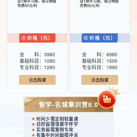
送1期学习期，需交纳服
送1期学习期，需交纳服
务费50元/科
务费50元/科
价格（元）
价格（元）
全 科：
3980
全 科：
6980
基础科目：
1080
基础科目：
1500
专业科目：
1280
专业科目：
1990
点击购课
点击购课
智学-名城集训营9.0
时间少需定制轻量课
自控弱需强督学伴学
实务弱需案例专攻
有集中时间面授冲关