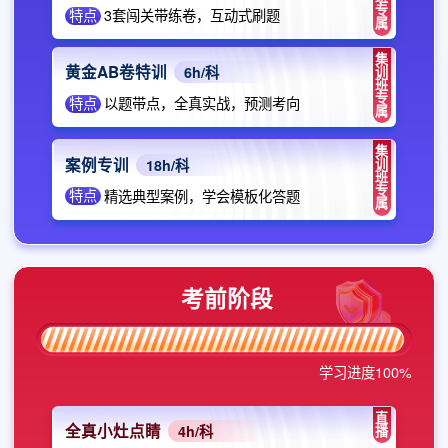
专
特点
3套闯关带练卷，互动式刷题
属
集
黄金AB卷特训
训
6h/科
班
专
特点
以题带点，全真实战，预测考向
属
集
案例专训
训
18h/科
班
专
特点
精选典型案例，学会模板化答题
属
考前阶段
学习进度100%
直
全真小灶点睛
播
4h/科