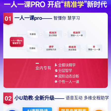
01
一人一课pro
——
智懂你 慧学习
全模块精学
业内专有
分层智学
双阶动态诊断
个性一人一课
02
小U助教·全新升级
——
语音互动 多维全程助学