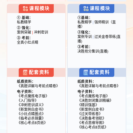
课程模块
课程模块
① 基础：
①基础：
私教精学
私教精学
|
强师精训（直
播）
② 强化：
案例突破
|
冲刺密训
②强化：
案例专训
|
过关金卷带练(直
③ 考前：
播)
全真小灶点睛
③考前：
决胜抢分集训(直播)
配套资料
配套资料
纸质资料：
纸质资料：
《真题详解与考前点睛卷》
《真题详解与考前点睛卷》
电子资料：
电子资料：
《考点魔炼电子版》
《考点魔炼电子版》
《入门指导》
《决胜封闭集训精编》
《冲刺密训讲义》
《精训强基》
《新案例白皮书》
《新案例白皮书》
《小灶点睛圈点》
《过关带练卷》
《临考必杀锦囊》
《决胜备考领航》
《核心考点8页纸》
《考点思维导图》
《核心考点8页纸》