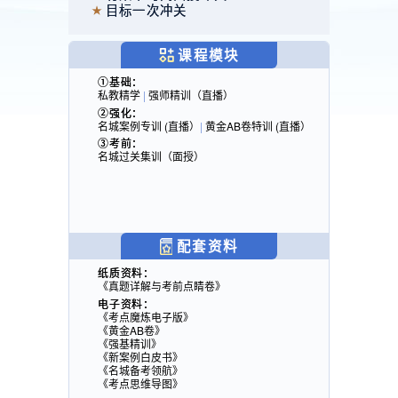
目标一次冲关
课程模块
①基础：
私教精学
|
强师精训（直播）
②强化：
名城案例专训 (直播）
|
黄金AB卷特训 (直播）
③考前：
名城过关集训（面授）
配套资料
纸质资料：
《真题详解与考前点睛卷》
电子资料：
《考点魔炼电子版》
《黄金AB卷》
《强基精训》
《新案例白皮书》
《名城备考领航》
《考点思维导图》