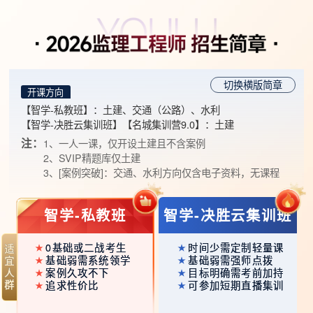
切换横版简章
开课方向
【智学-私教班】
：土建、交通（公路）、水利
【智学-决胜云集训班】【名城集训营9.0】
：土建
注：
1、一人一课，仅开设土建且不含案例
2、SVIP精题库仅土建
3、[案例突破]：交通、水利方向仅含电子资料，无课程
智学-私教班
智学-决胜云集训班
0基础或二战考生
时间少需定制轻量课
基础弱需系统领学
基础弱需强师点拨
案例久攻不下
目标明确需考前加持
追求性价比
可参加短期直播集训