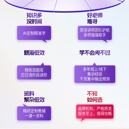
资深讲师团队护航
AI定制精准学
多师强强联手
多年线上/线下
精炼双题库
集训经验
日日清阶段进阶
干货集中输出预测
品牌机构，严格把关
精研定制教辅
服务至上，值得信赖
一课一资料