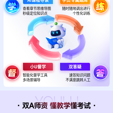
AI课程导读
学员专属题库
查看章节思维导图
随时随地调出进行
秒级定位知识点
个性化训练
小U督学
双答疑
智能化督学工具
速答知识问题
多场景辅导
不满意跳转人工