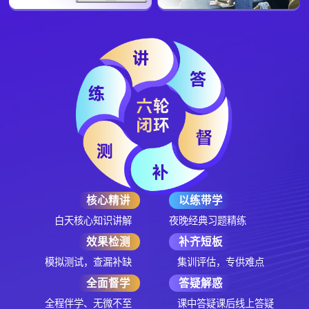
核心精讲
以练带学
白天核心知识讲解
夜晚经典习题精练
效果检测
补齐短板
模拟测试，查漏补缺
集训评估，专供难点
全面督学
答疑解惑
全程伴学、无微不至
课中答疑课后线上答疑