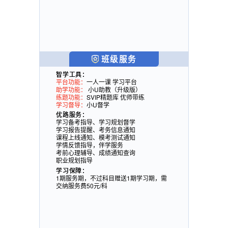
班级服务
智学工具：
平台功能：
一人一课 学习平台
助学功能：
小U助教（升级版）
练题功能：
SVIP精题库 优师带练
学习督导：
小U督学
优路服务：
学习备考指导、学习规划督学
学习报告提醒、考务信息通知
课程上线通知、模考测试通知
学情反馈指导，伴学服务
考前心理辅导、成绩通知查询
职业规划指导
学习保障：
1期服务期，不过科目赠送1期学习期，需
交纳服务费50元/科