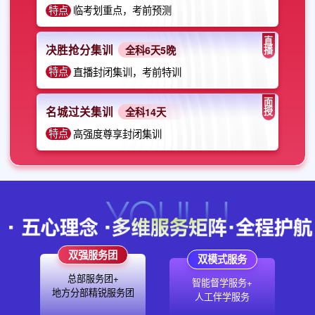
特点
临考划重点，考前预测
直
决胜抢分集训
播
全科6天5晚
特点
直播封闭集训，考前特训
面
名城过关集训
授
全科14天
特点
高强度尊享封闭集训
双强服务团
双模式服务
总部服务团+
智能督学服务+
地方分部精锐服务团
人工伴学服务