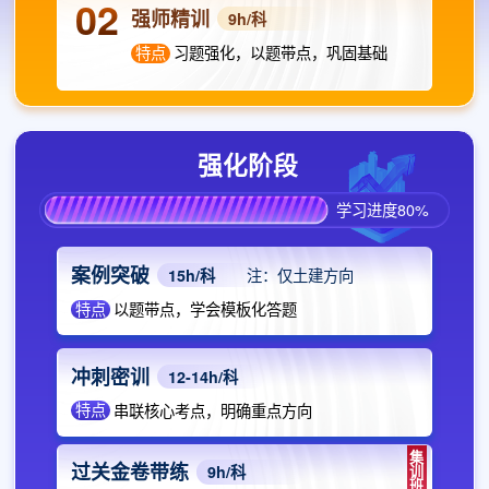
02
强师精训
9h/科
特点
习题强化，以题带点，巩固基础
强化阶段
学习进度80%
案例突破
15h/科
注：仅土建方向
特点
以题带点，学会模板化答题
冲刺密训
12-14h/科
特点
串联核心考点，明确重点方向
集
过关金卷带练
训
9h/科
班