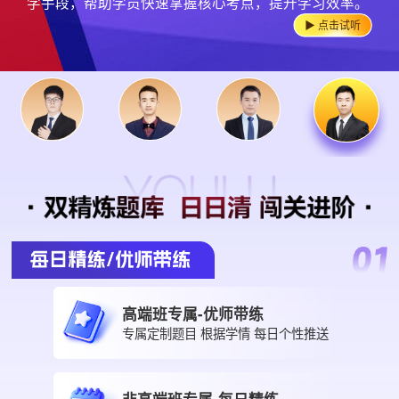
彻，总结知识脉络，化繁为简。精准把握考试的重要考
学手段，帮助学员快速掌握核心考点，提升学习效率。
例，用思维导图梳理结构，总结各种口诀帮助学员记
要点把握准确，授课通俗易懂，幽默风趣，擅于将实际
对知识重点、难点把握准确。
长城杯、境外鲁班奖等行业高等级奖项。
的题简单化，便于学员理解掌握，教学中善用认知规律
授课。教学风格深入浅出，诙谐幽默，擅以生动案例解
目标控制经验。授课风趣幽默，善将亲身经历融入理论
题导向五步教学法”“三遍答疑法”。课堂风格兼具逻辑缜
构建知识框架，筑牢理论基础，大幅提升备考效率。
被誉为“考点GPS”。善用可视化教学，引导学员精准锁
点、命题思路，做到知己知彼。
忆，掌握答题技巧。
工程结合考试特点形象化，便于学员理解，巧妙掌握应
辅助记忆。
析复杂理论，激发学生的学习兴趣。
讲解，课堂互动活跃，使学员在轻松氛围中学以致用。
密与生动风趣，确保每位学员融会贯通。‌
定核心。
▶ 点击试听
▶ 点击试听
▶ 点击试听
▶ 点击试听
▶ 点击试听
▶ 点击试听
▶ 点击试听
用！
▶ 点击试听
▶ 点击试听
▶ 点击试听
▶ 点击试听
▶ 点击试听
▶ 点击试听
▶ 点击试听
▶ 点击试听
高端班专属-优师带练
专属定制题目 根据学情 每日个性推送