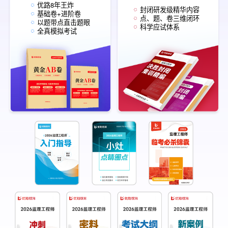
优路8年王炸
封闭研发级精华内容
基础卷+进阶卷
点、题、卷三维闭环
以题带点直击题眼
科学应试体系
全真模拟考试