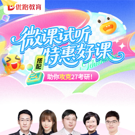
助你
攻克
27考研！