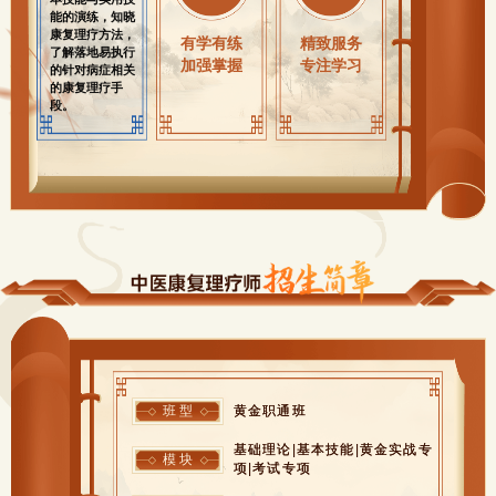
在学习与练习中
解决学习问题；
能的演练，知晓
扎实掌握知识，
多种立体服务，
康复理疗方法，
科学体系
有学有练
精致服务
并具备稳定的对
助力专注学习！
了解落地易执行
考能力
聚焦从业
加强掌握
专注学习
的针对病症相关
的康复理疗手
段。
班 型
黄金职通班
基础理论|基本技能|黄金实战专
模 块
项|考试专项