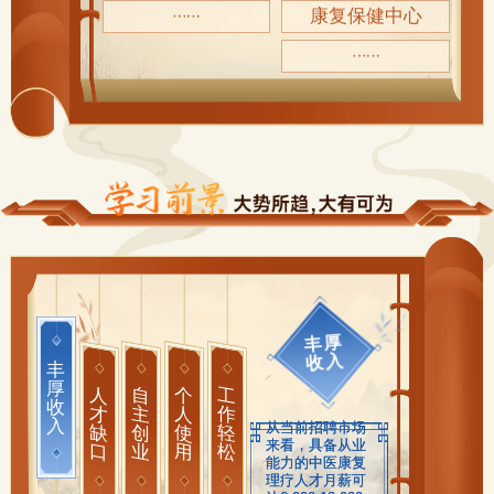
康复保健中心
丰厚
收入
丰
厚
人
自
个
工
收
才
主
人
作
入
从当前招聘市场
缺
创
使
轻
来看，具备从业
口
业
用
松
能力的中医康复
理疗人才月薪可