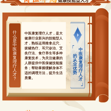
什
中医康复理疗人才，是大
么
健康行业新兴的技能型人
是
才，熟练运用推拿点穴、
中
拔罐热疗、耳穴诊治、艾
医
中
康
灸疗法、食疗养生等多种
医
的
复
康
康复技术，为关注健康的
从
理
复
人群提供中医保健技能服
业
疗
理
务；帮助掌握缓解身体不
优
人
疗
势
适的调理方法，提升生活
才
人
质量。
?
才