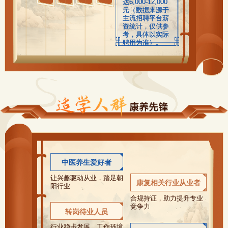
达6,000-12,000
元（数据来源于
主流招聘平台薪
资统计，仅供参
考，具体以实际
聘用为准）。
中医养生爱好者
让兴趣驱动从业，踏足朝
康复相关行业从业者
阳行业
合规持证，助力提升专业
竞争力
转岗待业人员
行业稳步发展，工作环境