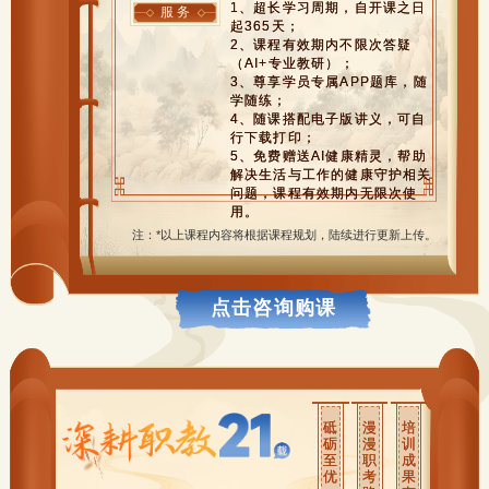
1、超长学习周期，自开课之日
服 务
起365天；
2、课程有效期内不限次答疑
（AI+专业教研）；
3、尊享学员专属APP题库，随
学随练；
4、随课搭配电子版讲义，可自
行下载打印；
5、免费赠送AI健康精灵，帮助
解决生活与工作的健康守护相关
问题，课程有效期内无限次使
用。
注：*以上课程内容将根据课程规划，陆续进行更新上传。
点击咨询购课
砥
漫
培
砺
漫
训
至
职
成
优
考
果
路
有