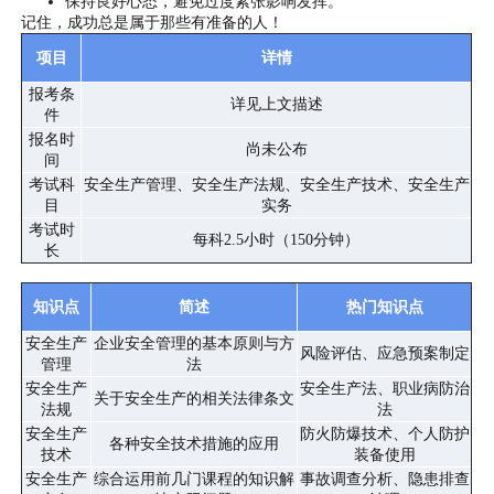
保持良好心态，避免过度紧张影响发挥。
记住，成功总是属于那些有准备的人！
项目
详情
报考条
详见上文描述
件
报名时
尚未公布
间
考试科
安全生产管理、安全生产法规、安全生产技术、安全生产
目
实务
考试时
每科2.5小时（150分钟）
长
知识点
简述
热门知识点
安全生产
企业安全管理的基本原则与方
风险评估、应急预案制定
管理
法
安全生产
安全生产法、职业病防治
关于安全生产的相关法律条文
法规
法
安全生产
防火防爆技术、个人防护
各种安全技术措施的应用
技术
装备使用
安全生产
综合运用前几门课程的知识解
事故调查分析、隐患排查