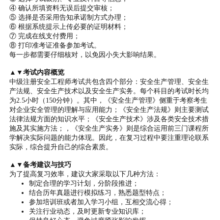
④ 确认所填资料无误后提交审核；
⑤ 选择是否采用告知承诺制方式办理；
⑥ 根据系统提示上传必要的证明材料；
⑦ 完成在线支付费用；
⑧ 打印准考证准备参加考试。
每一步都需要仔细核对，以免因小失大影响结果。
▲▼考试内容概览
中级注册安全工程师考试共包含四个部分：安全生产管理、安全生
产法规、安全生产技术以及安全生产实务。每个科目的考试时长均
为2.5小时（150分钟）。其中，《安全生产管理》侧重于考察考生
对企业安全管理的理解与应用能力；《安全生产法规》则主要测试
法律法规方面的知识水平；《安全生产技术》涉及各类安全技术措
施及其实施方法；，《安全生产实务》则是综合运用前三门课程所
学解决实际问题的能力体现。因此，在复习过程中要注重理论联系
实际，综合提升自己的综合素质。
▲▼备考建议与技巧
为了提高复习效率，建议大家采取以下几种方法：
制定合理的学习计划，分阶段推进；
结合历年真题进行模拟练习，熟悉题型特点；
参加培训班或者加入学习小组，互相交流心得；
关注行业动态，及时更新专业知识库；