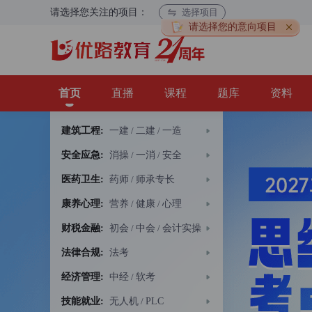
请选择您关注的项目：
选择项目
请选择您的意向项目
首页
直播
课程
题库
资料
建筑工程:
一建
/
二建
/
一造
安全应急:
消操
/
一消
/
安全
医药卫生:
药师
/
师承专长
康养心理:
营养
/
健康
/
心理
财税金融:
初会
/
中会
/
会计实操
法律合规:
法考
经济管理:
中经
/
软考
技能就业:
无人机
/
PLC