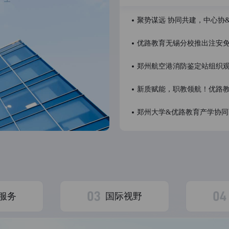
聚势谋远 协同共建，中心协
优路教育无锡分校推出注安
实操
郑州航空港消防鉴定站组织
新质赋能，职教领航！优路教
郑州大学&优路教育产学协同
P®项目管理认证
企业人力资源管理师
软考高级
软
服务
国际视野
I人工智能
AIGC
智能机器视觉