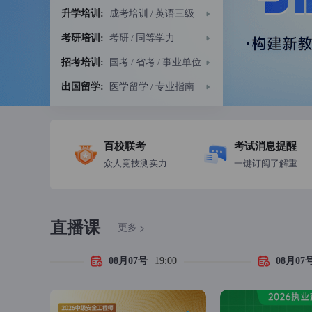
升学培训:
成考培训
/
英语三级
考研培训:
考研
/
同等学力
招考培训:
国考
/
省考
/
事业单位
出国留学:
医学留学
/
专业指南
百校联考
考试消息提醒
众人竞技测实力
一键订阅了解重要考期
直播课
更多
08月07号
19:00
08月07