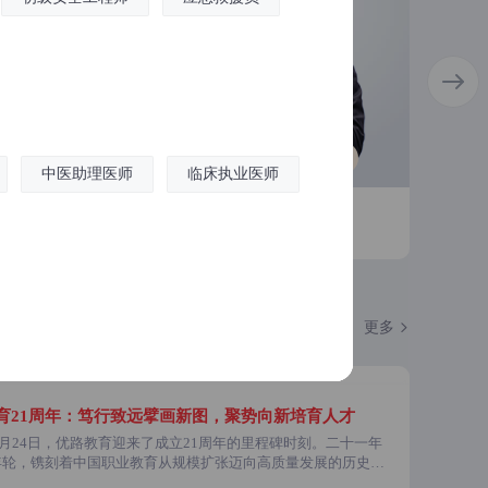
听TA的课
试听TA的课
中医助理医师
临床执业医师
：
教师简介：
教师
王帅
管丽
医师承
消防操作员
中药讲师，具有多
优路消操一哥，消防工程专业
优路
及教育经验，对中
出身，一级消防工程师、消防
级消
考试有深入研究。
设施操作员双证讲师，近十年
工程
更多
学习思路，总结出
行业经验，消防单位团培工作
主讲
长期照护师
中医康复理疗
对性的应试培训模
经验丰富，了解行业规范标准
作员
趣生动，善于利用
及考试命题要点。授课轻松有
学经
力学员梳理知识
食品安全管理师
食品安全员
趣通俗易懂、让学员在轻松的
材，
育21周年：笃行致远擘画新图，聚势向新培育人才
忆效率。
氛围中沉浸式学习。对基础较
原理
年6月24日，优路教育迎来了成立21周年的里程碑时刻。二十一年
弱的学员非常友好，用大白话
础学
年轮，镌刻着中国职业教育从规模扩张迈向高质量发展的历史跨
讲解复杂原理，深入浅出，轻
见证了一家本土职教企业与国家战略同频共振的成长史诗。