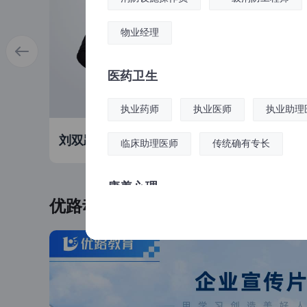
物业经理
医药卫生
执业药师
执业医师
执业助理
教师简介：
教师简介：
刘双跃
李重怡
师
中级安全工程师
中级安全
临床助理医师
传统确有专长
级消防
安工行业培训讲师，北京科技
安工行业培训讲
学培训
大学教授，注册安全工程师，
工程师、注册消
康养心理
方向的
理论知识功底深厚，教学培训
册安全评价师，
优路动态
亲和
工作经验丰富，授课严谨，思
富，考点把握精
健康管理师
公共营养师
心理
杂问题
路清晰，重难点突出，课堂氛
清晰，深入浅出
理清考
围轻松活跃，善于归纳总结，
松活跃，擅于总
。
将理论与实际案例结合讲解，
医疗陪诊顾问
注册营养师
容化繁为简，辅
养
帮助学员理解记忆。
忆，提升备考能
食品安全总监
食品企业负责人