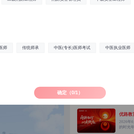
试听TA的课
试
医师
传统师承
中医(专长)医师考试
中医执业医师
教师简介：
教师简介
田昕
刘庆华
工程师
中医师承
中
师，注册安全
从事中医类教学多年，主讲中
资深中医与
防工程师、注
医师承、中医确有专长、中医
年的临床以
教学经验丰
执业(助理)医师等方面的课
医以及中药
准，授课条理
程，能够知晓学生学习痛点所
独创模块化
确定（0/1）
咨询
养老服务师
社会工作师
助理社会工作师
，课堂氛围轻
在，做到针对性讲解。授课风
一套极具针
结，将教材内
格风趣幽默，深入浅出，擅长
式，讲课风
导学员加强记
老护理员
保育员
举一反三。
育婴员
老年人能力评估师
对比记忆助
优路教
力。
点，提升记
2026
家庭教育指导
的时光
越，也