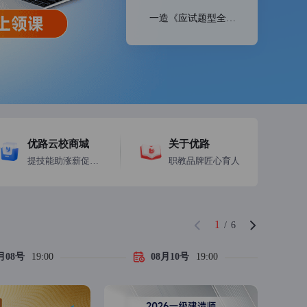
一造《应试题型全解课》领取
优路云校商城
关于优路
提技能助涨薪促晋升
职教品牌匠心育人
1
/
6
月08号
19:00
08月10号
19:00