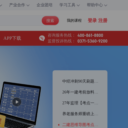
产业合作
企业团培
学习工具
帮助中心
登录
注册
搜索
我的课程
400-861-8800
咨询服务热线：
APP下载
0371-5360-9200
监督投诉热线：
中经冲刺90天刷题直播
26年一建考前放料直播
27年监理【考点一本通】领取
养老服务师重磅上线！
二建思维导图考点精讲课