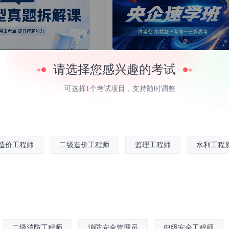
年一级建造师典型真题拆解课
2026年一级建造师央企速学班
请选择您感兴趣的考试
四大引擎
大V领衔
可选择
1
个考试项目，支持随时调整
1480
起
造价工程师
二级造价工程师
监理工程师
水利工程
二级消防工程师
消防安全管理员
中级安全工程师