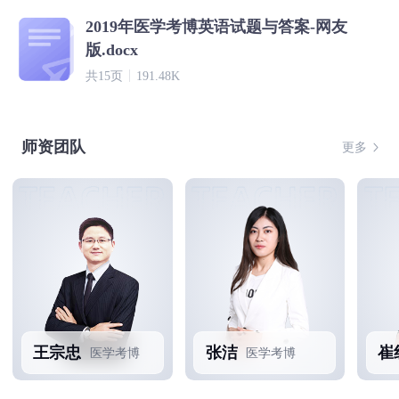
2019年医学考博英语试题与答案-网友
版.docx
共15页
191.48K
师资团队
更多
王宗忠
张洁
崔
医学考博
医学考博