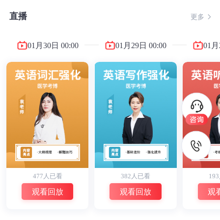
直播
更多
01月30日
00:00
01月29日
00:00
01月
477人已看
382人已看
19
观看回放
观看回放
观