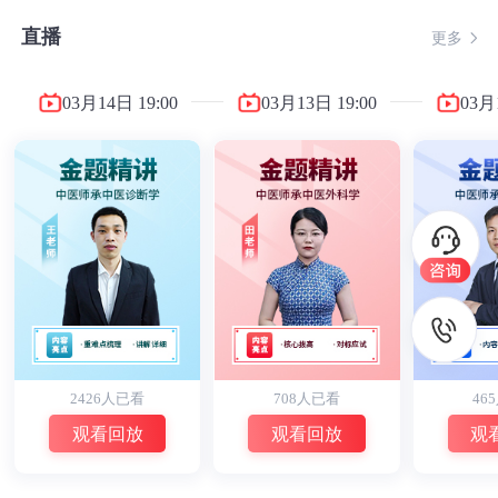
直播
更多
03月14日
19:00
03月13日
19:00
03月
2426人已看
708人已看
46
观看回放
观看回放
观