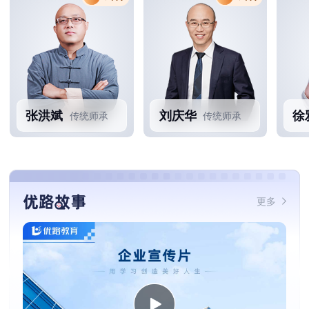
张洪斌
刘庆华
徐
传统师承
传统师承
优路故事
更多