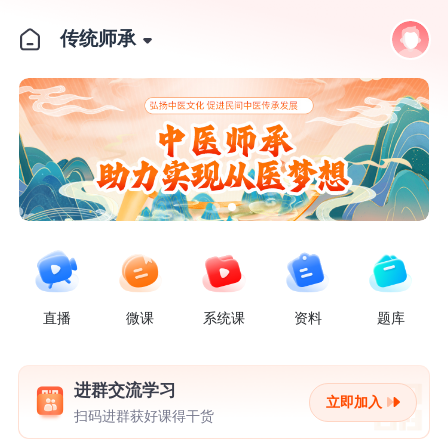
传统师承
传统师承 中医爱好者从医攻略
直播
微课
系统课
资料
题库
进群交流学习
立即加入
扫码进群获好课得干货