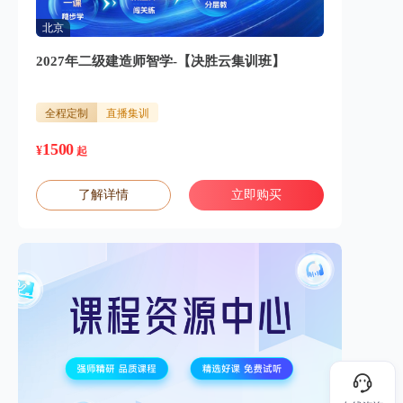
北京
2027年二级建造师智学-【决胜云集训班】
全程定制
直播集训
1500
¥
起
了解详情
立即购买