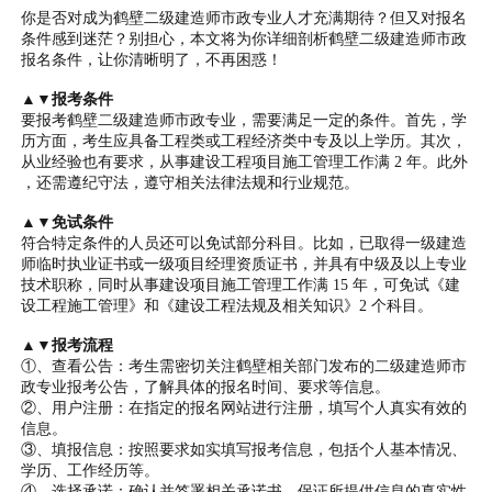
你是否对成为鹤壁二级建造师市政专业人才充满期待？但又对报名
条件感到迷茫？别担心，本文将为你详细剖析鹤壁二级建造师市政
报名条件，让你清晰明了，不再困惑！
▲▼报考条件
要报考鹤壁二级建造师市政专业，需要满足一定的条件。首先，学
历方面，考生应具备工程类或工程经济类中专及以上学历。其次，
从业经验也有要求，从事建设工程项目施工管理工作满 2 年。此外
，还需遵纪守法，遵守相关法律法规和行业规范。
▲▼免试条件
符合特定条件的人员还可以免试部分科目。比如，已取得一级建造
师临时执业证书或一级项目经理资质证书，并具有中级及以上专业
技术职称，同时从事建设项目施工管理工作满 15 年，可免试《建
设工程施工管理》和《建设工程法规及相关知识》2 个科目。
▲▼报考流程
①、查看公告：考生需密切关注鹤壁相关部门发布的二级建造师市
政专业报考公告，了解具体的报名时间、要求等信息。
②、用户注册：在指定的报名网站进行注册，填写个人真实有效的
信息。
③、填报信息：按照要求如实填写报考信息，包括个人基本情况、
学历、工作经历等。
④、选择承诺：确认并签署相关承诺书，保证所提供信息的真实性