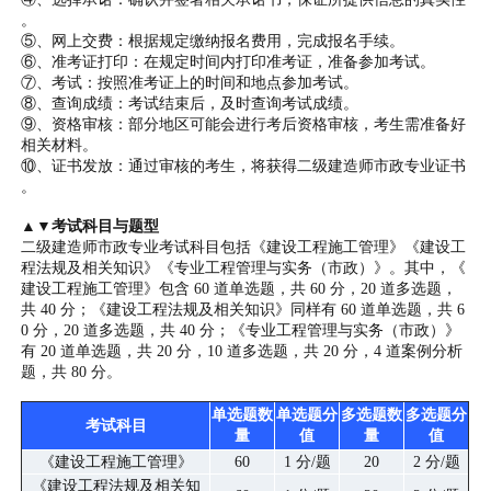
。
⑤、网上交费：根据规定缴纳报名费用，完成报名手续。
⑥、准考证打印：在规定时间内打印准考证，准备参加考试。
⑦、考试：按照准考证上的时间和地点参加考试。
⑧、查询成绩：考试结束后，及时查询考试成绩。
⑨、资格审核：部分地区可能会进行考后资格审核，考生需准备好
相关材料。
⑩、证书发放：通过审核的考生，将获得二级建造师市政专业证书
。
▲▼考试科目与题型
二级建造师市政专业考试科目包括《建设工程施工管理》《建设工
程法规及相关知识》《专业工程管理与实务（市政）》。其中，《
建设工程施工管理》包含 60 道单选题，共 60 分，20 道多选题，
共 40 分；《建设工程法规及相关知识》同样有 60 道单选题，共 6
0 分，20 道多选题，共 40 分；《专业工程管理与实务（市政）》
有 20 道单选题，共 20 分，10 道多选题，共 20 分，4 道案例分析
题，共 80 分。
单选题数
单选题分
多选题数
多选题分
考试科目
量
值
量
值
《建设工程施工管理》
60
1 分/题
20
2 分/题
《建设工程法规及相关知