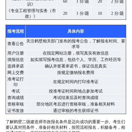
60
1 分/题
20
2 分/题
识》
《专业工程管理与实务（市
20
1 分/题
10
2 分/题
政）》
报考流程
具体内容
关注鹤壁相关部门发布的报考公告，了解报名时间、要
查看公告
求等
用户注册
在指定网站注册，填写真实有效信息
填报信息
如实填写报考信息，包括个人、学历、工作经历等
选择承诺
确认并签署承诺书，保证信息真实
网上交费
按规定缴纳报名费用
准考证打
在规定时间内打印准考证
印
考试
按准考证时间和地点参加考试
查询成绩
考试结束后及时查询成绩
资格审核
部分地区考后进行资格审核，准备相关材料
证书发放
通过审核的考生获得证书
了解鹤壁二级建造师市政报名条件是迈向成功的重要一步。考生们
要认真对照条件，准备好相关材料，按照流程报名，积极备考，相