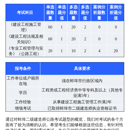
单选
单选
多选
多选
案例分
案例分
考试科目
题数
题分
题数
题分
析题数
析题分
量
值
量
值
量
值
《建设工程施工管
60
1
20
2
0
0
理》
《建设工程法规及相
60
1
20
2
0
0
关知识》
《专业工程管理与实
20
1
10
2
4
20
务》（公路工程）
报考条件
具体要求
工作单位或户籍所
须在蚌埠市行政区域内
在地
工程类或工程经济类中等专科及以上（其他专
学历
业满5年）
工作经验
从事建设工程施工管理工作满2年
增项考试
已取得蚌埠市二级建造师执业资格证书
通过对蚌埠二级建造师公路考试题型的概览，我们对考试的各个方
面有了较为清晰的认识。希望考生们能够根据这些信息，有针对性