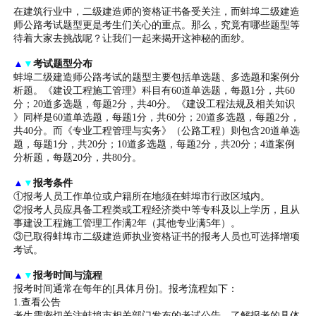
在建筑行业中，二级建造师的资格证书备受关注，而蚌埠二级建造
师公路考试题型更是考生们关心的重点。那么，究竟有哪些题型等
待着大家去挑战呢？让我们一起来揭开这神秘的面纱。
▲
▼
考试题型分布
蚌埠二级建造师公路考试的题型主要包括单选题、多选题和案例分
析题。《建设工程施工管理》科目有60道单选题，每题1分，共60
分；20道多选题，每题2分，共40分。《建设工程法规及相关知识
》同样是60道单选题，每题1分，共60分；20道多选题，每题2分，
共40分。而《专业工程管理与实务》（公路工程）则包含20道单选
题，每题1分，共20分；10道多选题，每题2分，共20分；4道案例
分析题，每题20分，共80分。
▲
▼
报考条件
①报考人员工作单位或户籍所在地须在蚌埠市行政区域内。
②报考人员应具备工程类或工程经济类中等专科及以上学历，且从
事建设工程施工管理工作满2年（其他专业满5年）。
③已取得蚌埠市二级建造师执业资格证书的报考人员也可选择增项
考试。
▲
▼
报考时间与流程
报考时间通常在每年的[具体月份]。报考流程如下：
1.查看公告
考生需密切关注蚌埠市相关部门发布的考试公告，了解报考的具体