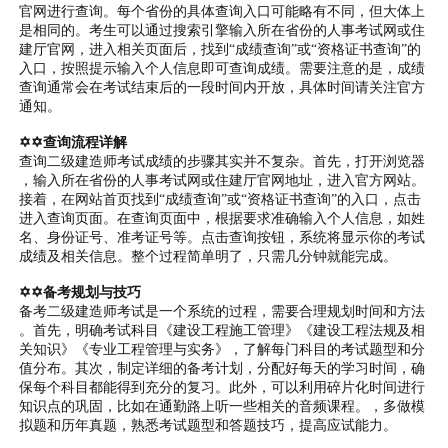
官网进行查询。每个省份的具体查询入口可能略有不同，但大体上
是相同的。考生可以通过搜索引擎输入所在省份的人事考试网或住
建厅官网，进入相关页面后，找到“成绩查询”或“资格证书查询”的
入口，按照提示输入个人信息即可查询成绩。需要注意的是，成绩
查询通常会在考试结束后的一段时间内开放，具体时间请关注官方
通知。
✡✡查询流程详解
查询二级建造师考试成绩的步骤其实并不复杂。首先，打开浏览器
，输入所在省份的人事考试网或住建厅官网地址，进入官方网站。
接着，在网站首页找到“成绩查询”或“资格证书查询”的入口，点击
进入查询页面。在查询页面中，根据要求准确输入个人信息，如姓
名、身份证号、准考证号等。点击查询按钮，系统将显示你的考试
成绩及相关信息。整个过程简单明了，只需几分钟就能完成。
✡✡备考规划与技巧
备考二级建造师考试是一个系统的过程，需要合理规划时间和方法
。首先，明确考试科目《建设工程施工管理》《建设工程法规及相
关知识》《专业工程管理与实务》，了解每门科目的考试题型和分
值分布。其次，制定详细的备考计划，分配好每天的学习时间，确
保每个科目都能得到充分的复习。此外，可以利用碎片化时间进行
知识点的巩固，比如在通勤路上听一些相关的音频课程。，多做模
拟题和历年真题，熟悉考试题型和答题技巧，提高应试能力。