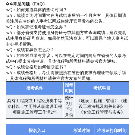
✡✡常见问题（FAQ）
⇘Q：如何知道具体的查询时间？
⇘A：成绩查询时间通常在考试结束后的一个月左右，具体日期请
关注所在省份的人事考试网或住建厅官网发布的公告。
⇘Q：如果忘记准考证号怎么办？
⇘A：部分省份支持使用
身份证号
或其他方式查询成绩，建议先尝
试使用身份证号查询。如果仍然无法查询，可以联系当地人事考试
中心寻求帮助。
⇘Q：成绩有异议怎么办？
⇘A：如果对成绩有异议，可以在规定时间内向所在省份的人事考
试中心提出复核申请。具体流程和所需材料请参考官方通知。
⇘Q：成绩合格后如何领取证书？
⇘A：成绩合格后，考生需按照所在省份的要求办理证书领取手续
。具体流程和所需材料请关注官方发布的通知。
报考
报考条件
考试科目
时间
预计
具有工程类或工程经济类中等
《建设工程施工管理》《建
2月
专科以上学历并从事建设工程
设工程法规及相关知识》
至3
项目施工管理工作满2年
《专业工程管理与实务》
月份
报名入口
考试时间
准考证打印时间