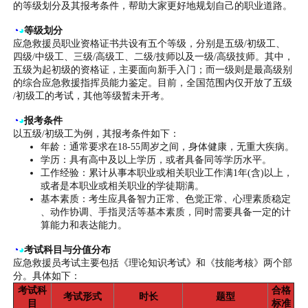
的等级划分及其报考条件，帮助大家更好地规划自己的职业道路。
◔
◕
等级划分
应急救援员职业资格证书共设有五个等级，分别是五级/初级工、
四级/中级工、三级/高级工、二级/技师以及一级/高级技师。其中，
五级为起初级的资格证，主要面向新手入门；而一级则是最高级别
的综合应急救援指挥员能力鉴定。目前，全国范围内仅开放了五级
/初级工的考试，其他等级暂未开考。
◔
◕
报考条件
以五级/初级工为例，其报考条件如下：
年龄：通常要求在18-55周岁之间，身体健康，无重大疾病。
学历：具有高中及以上学历，或者具备同等学历水平。
工作经验：累计从事本职业或相关职业工作满1年(含)以上，
或者是本职业或相关职业的学徒期满。
基本素质：考生应具备智力正常、色觉正常、心理素质稳定
、动作协调、手指灵活等基本素质，同时需要具备一定的计
算能力和表达能力。
◔
◕
考试科目与分值分布
应急救援员考试主要包括《理论知识考试》和《技能考核》两个部
分。具体如下：
考试科
合格
考试形式
时长
题型
目
标准