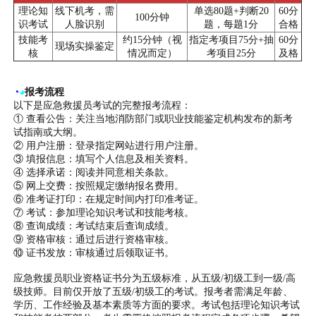
理论知
线下机考，需
单选80题+判断20
60分
100分钟
识考试
人脸识别
题，每题1分
合格
技能考
约15分钟（视
指定考项目75分+抽
60分
现场实操鉴定
核
情况而定）
考项目25分
及格
◔
◕
报考流程
以下是应急救援员考试的完整报考流程：
① 查看公告：关注当地消防部门或职业技能鉴定机构发布的新考
试指南或大纲。
② 用户注册：登录指定网站进行用户注册。
③ 填报信息：填写个人信息及相关资料。
④ 选择承诺：阅读并同意相关条款。
⑤ 网上交费：按照规定缴纳报名费用。
⑥ 准考证打印：在规定时间内打印准考证。
⑦ 考试：参加理论知识考试和技能考核。
⑧ 查询成绩：考试结束后查询成绩。
⑨ 资格审核：通过后进行资格审核。
⑩ 证书发放：审核通过后领取证书。
应急救援员职业资格证书分为五级标准，从五级/初级工到一级/高
级技师。目前仅开放了五级/初级工的考试。报考者需满足年龄、
学历、工作经验及基本素质等方面的要求。考试包括理论知识考试