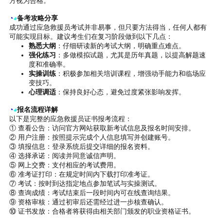
方视为合格。
◔
◕
备考攻略分享
成功通过应急救援员考试并非易事，但只要方法得当，任何人都有
可能实现目标。建议考生们在复习阶段做到以下几点：
熟悉大纲
：仔细研读新的考试大纲，明确重点难点。
强化练习
：多做模拟试题，尤其是历年真题，以提高解题速
度和准确率。
实操训练
：积极参加相关培训课程，增强动手能力和临场应
变技巧。
心理调适
：保持良好心态，避免过度紧张影响发挥。
◔
◕
报名流程详解
以下是完整的应急救援员证书报考流程：
① 查看公告：访问官方网站获取新考试信息及报名时间安排。
② 用户注册：按照提示完成个人信息填写并创建账号。
③ 填报信息：登录系统后提交详细的报名资料。
④ 选择承诺：阅读并同意诚信声明。
⑤ 网上交费：支付相应的考试费用。
⑥ 准考证打印：在规定时间内下载打印准考证。
⑦ 考试：按时到达指定地点参加笔试与实操测试。
⑧ 查询成绩：考试结束后一段时间内可在线查询结果。
⑨ 资格审核：通过初审后还需经过进一步核查确认。
⑩ 证书发放：合格者将获得由相关部门颁发的职业资格证书。