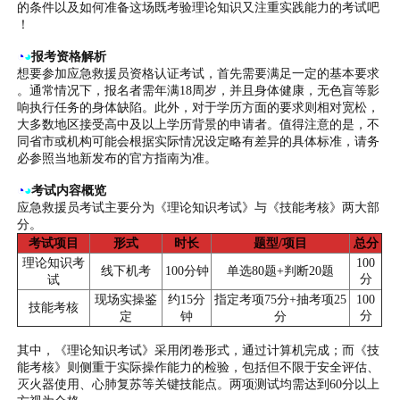
的条件以及如何准备这场既考验理论知识又注重实践能力的考试吧
！
◔
◕
报考资格解析
想要参加应急救援员资格认证考试，首先需要满足一定的基本要求
。通常情况下，报名者需年满18周岁，并且身体健康，无色盲等影
响执行任务的身体缺陷。此外，对于学历方面的要求则相对宽松，
大多数地区接受高中及以上学历背景的申请者。值得注意的是，不
同省市或机构可能会根据实际情况设定略有差异的具体标准，请务
必参照当地新发布的官方指南为准。
◔
◕
考试内容概览
应急救援员考试主要分为《理论知识考试》与《技能考核》两大部
分。
考试项目
形式
时长
题型/项目
总分
理论知识考
100
线下机考
100分钟
单选80题+判断20题
分
试
现场实操鉴
约15分
指定考项75分+抽考项25
100
技能考核
分
定
钟
分
其中，《理论知识考试》采用闭卷形式，通过计算机完成；而《技
能考核》则侧重于实际操作能力的检验，包括但不限于安全评估、
灭火器使用、心肺复苏等关键技能点。两项测试均需达到60分以上