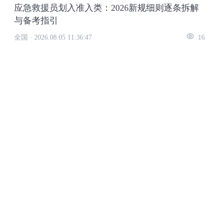
应急救援员划入准入类：2026新规细则逐条拆解
与备考指引
全国 ·
2026.08.05 11:36:47
16
更多
2026年应急救援员初级决胜班
系统课
【北京专用】
双师坐镇
四阶过考
北京
免费试听
精选微课
更多