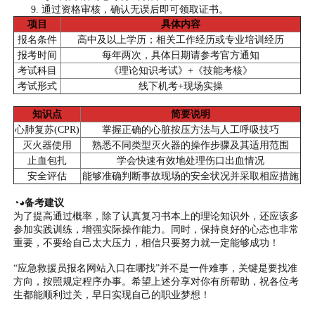
通过资格审核，确认无误后即可领取证书。
项目
具体内容
报名条件
高中及以上学历；相关工作经历或专业培训经历
报考时间
每年两次，具体日期请参考官方通知
考试科目
《理论知识考试》+《技能考核》
考试形式
线下机考+现场实操
知识点
简要说明
心肺复苏(CPR)
掌握正确的心脏按压方法与人工呼吸技巧
灭火器使用
熟悉不同类型灭火器的操作步骤及其适用范围
止血包扎
学会快速有效地处理伤口出血情况
安全评估
能够准确判断事故现场的安全状况并采取相应措施
◔◕备考建议
为了提高通过概率，除了认真复习书本上的理论知识外，还应该多
参加实践训练，增强实际操作能力。同时，保持良好的心态也非常
重要，不要给自己太大压力，相信只要努力就一定能够成功！
“应急救援员报名网站入口在哪找”并不是一件难事，关键是要找准
方向，按照规定程序办事。希望上述分享对你有所帮助，祝各位考
生都能顺利过关，早日实现自己的职业梦想！