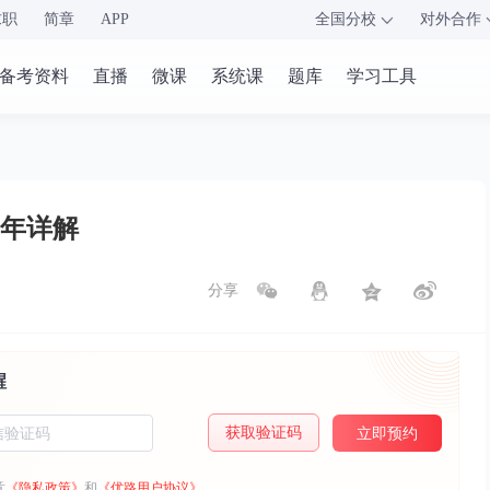
求职
简章
APP
全国分校
对外合作
备考资料
直播
微课
系统课
题库
学习工具
年详解
分享
醒
获取验证码
立即预约
意
《隐私政策》
和
《优路用户协议》