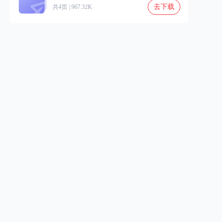
去下载
共4页 | 967.32K