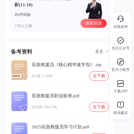
析(11.10)
共4节回放
观看回放
3780人已看
在线咨询
关注公众号
备考资料
更多
应急救援员《核心精华速学包》.zip
官方小程序
去下载
共2条 | 1.49M
下载APP
应急救援员职业标准.pdf
去下载
共42页 | 804.79K
投诉建议
2025应急救援员学习计划.pdf