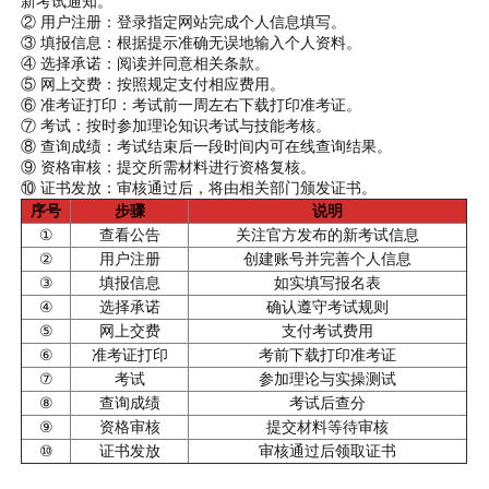
新考试通知。
② 用户注册：登录指定网站完成个人信息填写。
③ 填报信息：根据提示准确无误地输入个人资料。
④ 选择承诺：阅读并同意相关条款。
⑤ 网上交费：按照规定支付相应费用。
⑥ 准考证打印：考试前一周左右下载打印准考证。
⑦ 考试：按时参加理论知识考试与技能考核。
⑧ 查询成绩：考试结束后一段时间内可在线查询结果。
⑨ 资格审核：提交所需材料进行资格复核。
⑩ 证书发放：审核通过后，将由相关部门颁发证书。
序号
步骤
说明
①
查看公告
关注官方发布的新考试信息
②
用户注册
创建账号并完善个人信息
③
填报信息
如实填写报名表
④
选择承诺
确认遵守考试规则
⑤
网上交费
支付考试费用
⑥
准考证打印
考前下载打印准考证
⑦
考试
参加理论与实操测试
⑧
查询成绩
考试后查分
⑨
资格审核
提交材料等待审核
⑩
证书发放
审核通过后领取证书