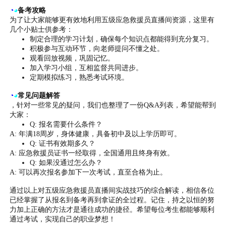
◔
◕
备考攻略
为了让大家能够更有效地利用五级应急救援员直播间资源，这里有
几个小贴士供参考：
制定合理的学习计划，确保每个知识点都能得到充分复习。
积极参与互动环节，向老师提问不懂之处。
观看回放视频，巩固记忆。
加入学习小组，互相监督共同进步。
定期模拟练习，熟悉考试环境。
◔
◕
常见问题解答
，针对一些常见的疑问，我们也整理了一份Q&A列表，希望能帮到
大家：
Q: 报名需要什么条件？
A: 年满18周岁，身体健康，具备初中及以上学历即可。
Q: 证书有效期多久？
A: 应急救援员证书一经取得，全国通用且终身有效。
Q: 如果没通过怎么办？
A: 可以再次报名参加下一次考试，直至合格为止。
通过以上对五级应急救援员直播间实战技巧的综合解读，相信各位
已经掌握了从报名到备考再到拿证的全过程。记住，持之以恒的努
力加上正确的方法才是通往成功的捷径。希望每位考生都能够顺利
通过考试，实现自己的职业梦想！