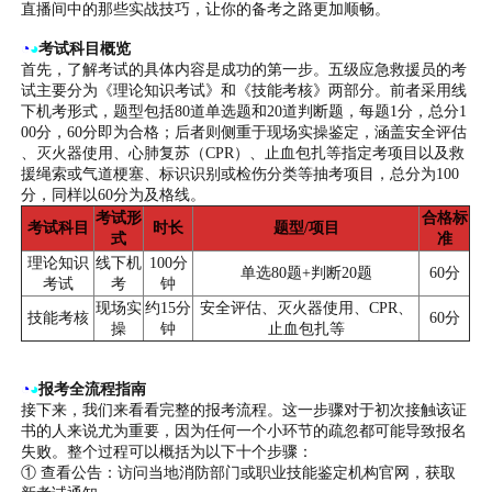
直播间中的那些实战技巧，让你的备考之路更加顺畅。
◔
◕
考试科目概览
首先，了解考试的具体内容是成功的第一步。五级应急救援员的考
试主要分为《理论知识考试》和《技能考核》两部分。前者采用线
下机考形式，题型包括80道单选题和20道判断题，每题1分，总分1
00分，60分即为合格；后者则侧重于现场实操鉴定，涵盖安全评估
、灭火器使用、心肺复苏（CPR）、止血包扎等指定考项目以及救
援绳索或气道梗塞、标识识别或检伤分类等抽考项目，总分为100
分，同样以60分为及格线。
考试形
合格标
考试科目
时长
题型/项目
式
准
理论知识
线下机
100分
单选80题+判断20题
60分
考试
考
钟
现场实
约15分
安全评估、灭火器使用、CPR、
技能考核
60分
操
钟
止血包扎等
◔
◕
报考全流程指南
接下来，我们来看看完整的报考流程。这一步骤对于初次接触该证
书的人来说尤为重要，因为任何一个小环节的疏忽都可能导致报名
失败。整个过程可以概括为以下十个步骤：
① 查看公告：访问当地消防部门或职业技能鉴定机构官网，获取