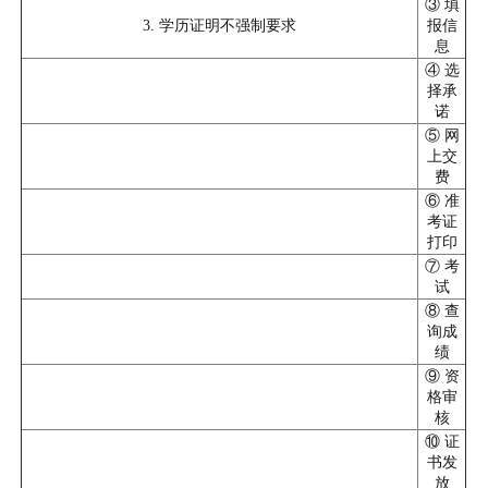
③ 填
3. 学历证明不强制要求
报信
息
④ 选
择承
诺
⑤ 网
上交
费
⑥ 准
考证
打印
⑦ 考
试
⑧ 查
询成
绩
⑨ 资
格审
核
⑩ 证
书发
放