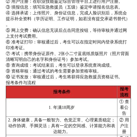
② 用户注册：在职业技能鉴定综合管理平台上进行用户注册。
③ 填报信息：填写应急救援员（五级）鉴定申请报名信息表。
④ 选择承诺：上传照片、身份证信息，完成人脸识别后，系统会
提示补全资料（学历证明、工作证明，如若没有提交承诺书替代）
。
⑤ 网上交费：确认信息无误后点击同意按钮，等待审核并通过网
上支付考试费用。
⑥ 准考证打印：审核通过后，考生可以在指定时间内登录系统打
印准考证。
⑦ 考试：携带身份证原件、2张小二寸蓝底纸质版照片（照片背面
清晰写明自己的名字和身份证号）参加考试。
⑧ 查询成绩：考试结束后，考生可以登录系统查询成绩。
⑨ 资格审核：通过考试的考生需要参加资格审核。
⑩ 证书发放：审核通过后，考生将获得应急救援员资格证书。
报考条件与流程
报考
报考条件
流程
① 查
1. 年满18周岁
看公
告
2. 身体健康，具备一般智力、色觉正常、心理素质稳定；
② 用
动作协调、手脚灵活；具有一定的空间感、计算能力和表
户注
达能力。
册