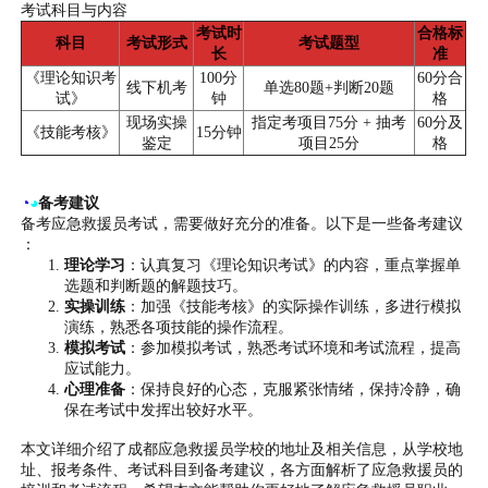
考试科目与内容
考试时
合格标
科目
考试形式
考试题型
长
准
《理论知识考
100分
60分合
线下机考
单选80题+判断20题
试》
钟
格
现场实操
指定考项目75分 + 抽考
60分及
《技能考核》
15分钟
鉴定
项目25分
格
◔
◕
备考建议
备考应急救援员考试，需要做好充分的准备。以下是一些备考建议
：
理论学习
：认真复习《理论知识考试》的内容，重点掌握单
选题和判断题的解题技巧。
实操训练
：加强《技能考核》的实际操作训练，多进行模拟
演练，熟悉各项技能的操作流程。
模拟考试
：参加模拟考试，熟悉考试环境和考试流程，提高
应试能力。
心理准备
：保持良好的心态，克服紧张情绪，保持冷静，确
保在考试中发挥出较好水平。
本文详细介绍了成都应急救援员学校的地址及相关信息，从学校地
址、报考条件、考试科目到备考建议，各方面解析了应急救援员的