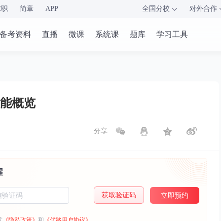
求职
简章
APP
全国分校
对外合作
备考资料
直播
微课
系统课
题库
学习工具
能概览
分享
醒
获取验证码
立即预约
意
《隐私政策》
和
《优路用户协议》