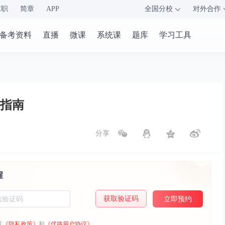
求职
简章
APP
全国分校
对外合作
备考资料
直播
微课
系统课
题库
学习工具
指南
分享
醒
获取验证码
立即预约
意
《隐私政策》
和
《优路用户协议》