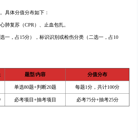
钟。具体分值分布如下：
心肺复苏（CPR）、止血包扎。
选一，占15分），标识识别或检伤分类（二选一，占10
长
题型/内容
分值分布
单选80题+判断20题
每题1分，共计100分
钟
必考项目+抽考项目
必考75分+抽考25分