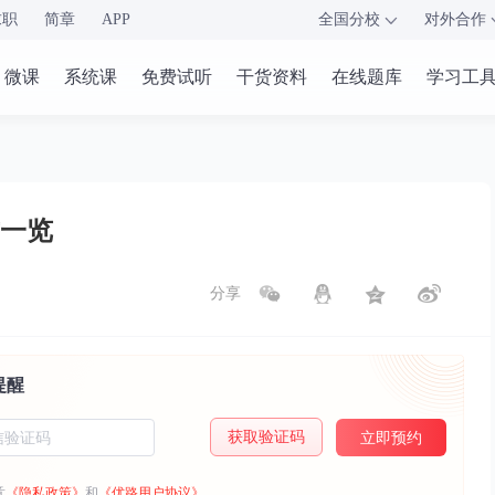
求职
简章
APP
全国分校
对外合作
微课
系统课
免费试听
干货资料
在线题库
学习工
一览
分享
提醒
获取验证码
立即预约
意
《隐私政策》
和
《优路用户协议》