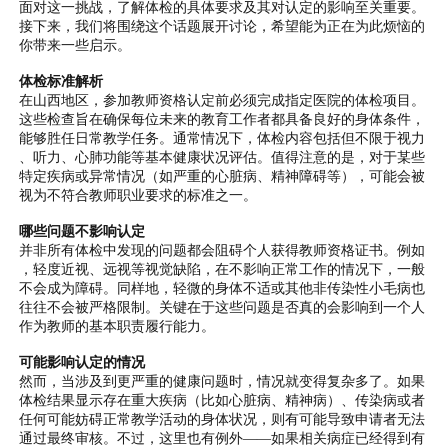
面对这一挑战，了解体检的具体要求及其对认定的影响至关重要。
接下来，我们将围绕这个话题展开讨论，希望能为正在为此烦恼的
你带来一些启示。
体检标准解析
在山西地区，参加教师资格认定前必须完成指定医院的体检项目。
这些检查旨在确保每位未来的教育工作者都具备良好的身体条件，
能够胜任日常教学任务。通常情况下，体检内容包括但不限于视力
、听力、心肺功能等基本健康状况评估。值得注意的是，对于某些
特定疾病或异常情况（如严重的心脏病、精神障碍等），可能会被
视为不符合教师职业要求的标准之一。
哪些问题不影响认定
并非所有体检中发现的问题都会阻碍个人获得教师资格证书。例如
，轻度近视、远视等视觉缺陷，在不影响正常工作的情况下，一般
不会成为障碍。同样地，轻微的身体不适或其他非传染性小毛病也
往往不会被严格限制。关键在于这些问题是否真的会影响到一个人
作为教师的基本职责履行能力。
可能影响认定的情况
然而，当涉及到更严重的健康问题时，情况就变得复杂多了。如果
体检结果显示存在重大疾病（比如心脏病、精神病）、传染病或者
任何可能妨碍正常教学活动的身体状况，则有可能导致申请者无法
通过最终审核。不过，这里也有例外——如果相关病症已经得到有