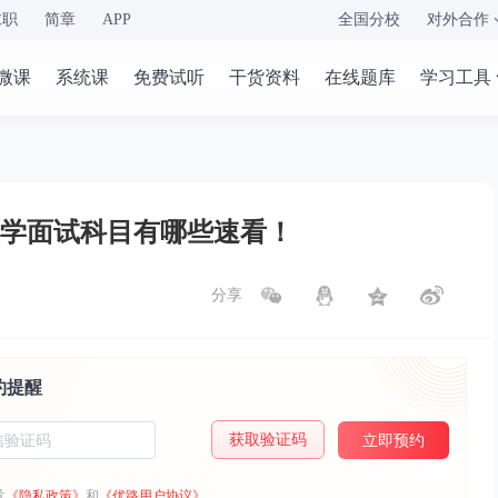
求职
简章
APP
全国分校
对外合作
微课
系统课
免费试听
干货资料
在线题库
学习工具
小学面试科目有哪些速看！
分享
约提醒
获取验证码
立即预约
意
《隐私政策》
和
《优路用户协议》