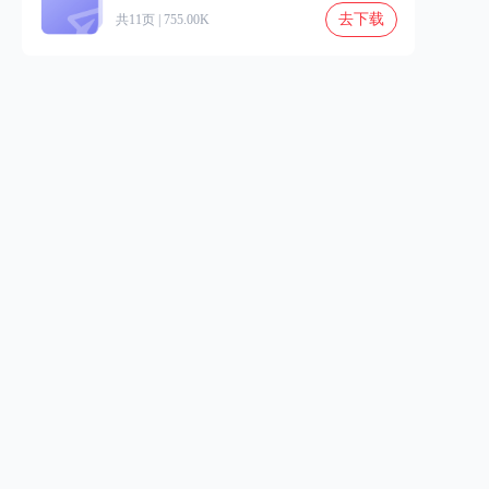
去下载
共11页 | 755.00K