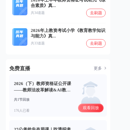
2026年上半年教师资格证考试幼儿《综
合素质》真...
去刷题
共34道题
2026年上教资考试小学《教育教学知识
与能力》真...
去刷题
共33道题
免费直播
更多
2026（下）教师资格证公开课
——教师法改革解读&AI教学
考点拆解(06.23)
共1节回放
观看回放
176人已看
27公考抢先布局课｜吃透招考