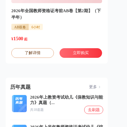
2026年全国教师资格证考前AB卷【第2期】（下
半年）
AB双卷
6小时
1500
¥
起
了解详情
立即购买
历年真题
更多
2026年上教资考试幼儿《保教知识与能
力》真题（...
去刷题
共18道题