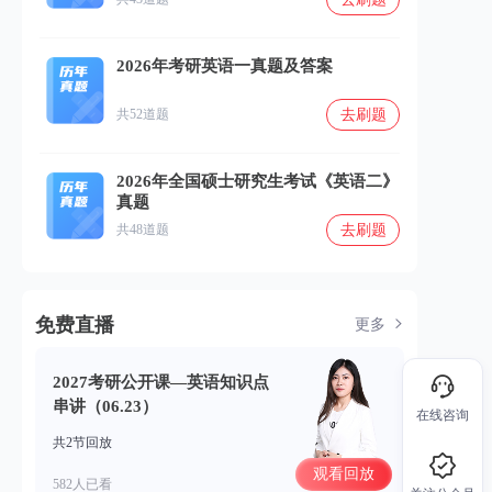
2026年考研英语一真题及答案
去刷题
共52道题
2026年全国硕士研究生考试《英语二》
真题
去刷题
共48道题
免费直播
更多
2027考研公开课—英语知识点
串讲（06.23）
在线咨询
共2节回放
观看回放
582人已看