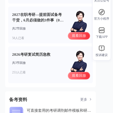
关注公众号
2027在职考研—提前面试备考
官方小程序
干货，6月必须做的3件事（06.
18）
共2节回放
观看回放
下载APP
58人已看
2026考研复试简历急救
投诉建议
共3节回放
253人已看
观看回放
备考资料
更多
可直接套用的考研调剂邮件模板和研招办沟通话术.pdf