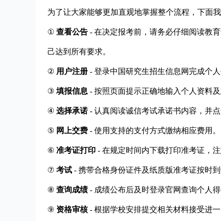
为了让大家能够更加直观地掌握整个流程，下面我
①
查看公告
- 在决定报考前，请务必仔细阅读教
己达到所有要求。
②
用户注册
- 登录中国研究生招生信息网完成个
③
填报信息
- 按照页面提示正确地输入个人资料
④
选择承诺
- 认真阅读诚信考试承诺书内容，并
⑤
网上交费
- 使用支持的支付方式缴纳相应费用。
⑥
准考证打印
- 在规定时间内下载打印准考证，
⑦
考试
- 携带合格身份证件及纸质版准考证按时
⑧
查询成绩
- 成绩公布后及时登录官网查询个人
⑨
资格审核
- 根据学校安排提交相关材料接受进