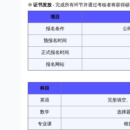
⑩
证书发放
- 完成所有环节并通过考核者将获得
项目
报名条件
公
预报名时间
正式报名时间
报名网站
科目
英语
完形填空
数学
选择
专业课
根