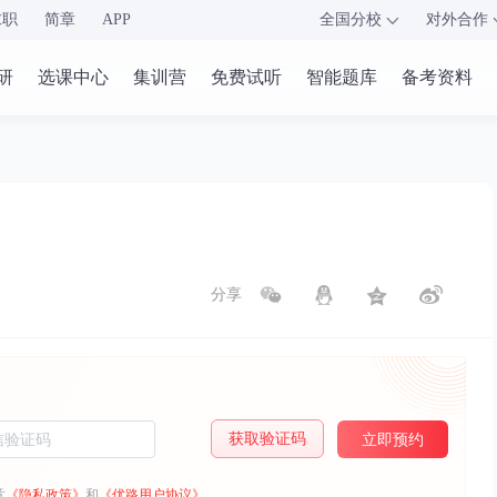
求职
简章
APP
全国分校
对外合作
研
选课中心
集训营
免费试听
智能题库
备考资料
分享
获取验证码
立即预约
意
《隐私政策》
和
《优路用户协议》