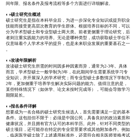
间年限、报名条件及报考流程等多个方面进行详细解读。
◐◑硕士研究生概述
硕士研究生是指在本科毕业后，为进一步深化专业知识或提升职业
技能而接受更高层次教育的学生群体。根据培养目标的不同，可以
分为学术型硕士和专业型硕士两大类。前者更侧重于理论研究，后
者则注重实践能力的培养。无论是哪种类型，成功获取硕士学位不
仅意味着个人学术水平的提升，也是未来职业发展的重要基石之一
。
◐◑攻读年限解析
攻读硕士研究生所需的时间因多种因素而异，通常为2-3年。具体
而言，学术型硕士一般学制为3年，在此期间学生需要系统学习专
业知识，并开展深入的学术研究；而专业型硕士多数情况下学制为
2年，更加侧重于培养学生解决实际问题的能力。值得注意的是，
某些特殊情况下（如休学、论文未按时完成等），可能会导致学习
期限延长。
◐◑报名条件详解
想要成为一名合格的硕士研究生候选人，首先需要满足一定的基本
条件。这包括但不限于：必须是中国公民，具备良好的政治素质和
健康状况，并且拥有官方认可的本科学历。此外，针对不同类型的
硕士项目，还可能存在特定的专业背景要求或其他附加条件。例如
，临床医学硕士除了上述通用标准外，还需符合相关医师资格考试