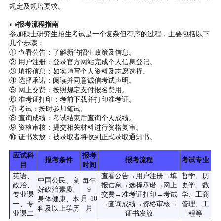
规定及规培要求。
◐◑报考流程指南
参加硕士研究生招生考试是一个复杂但有序的过程，主要包括以下
几个步骤：
① 查看公告：了解新的招生政策及信息。
② 用户注册：登录官方网站完成个人信息登记。
③ 填报信息：如实填写个人资料及志愿选择
。
④ 选择承诺：阅读并同意诚信考试声明。
⑤ 网上交费：按照规定支付报名费用。
⑥ 准考证打印：考前下载并打印准考证。
⑦ 考试：按时参加笔试。
⑧ 查询成绩：考试结束后查询个人成绩。
⑨ 资格审核：提交相关材料进行资格复审。
⑩ 证书发放：被录取者将收到正式录取通知书。
应试科
报考
报考条件
报考流程
考试专业
目
时间
英语、
查看公告→用户注册→填
哲学、历
中国公民、良
每年
政治、
报信息→选择承诺→网上
史学、数
好政治素质、
9
专业课
交费→准考证打印→考试
学、工商
月-10
身体健康、本
一、专
→查询成绩→资格审核→
管理、工
月
科及以上学历
业课二
证书发放
程等