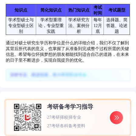
考试
知识点
简化知识点
热门知识点
考试题型
时间
学术型硕士与
学术型重理
学术研究方
每年
选择题、简
专业型硕士区
论，专业型重
法、案例分
12月
答题、论述
别
实践
析
底
题
通过对硕士研究生学历和学位是什么的详细介绍，我们不仅了解到
其背后所代表的意义，也掌握了从准备到完成整个过程所需的关键
信息。希望每位怀揣梦想的朋友都能找到适合自己的道路，在未来
的日子里不断进步，实现自我提升的优化。
深耕专业、精进技能，努力终照职业坦途。
考研备考学习指导
27考研择校择专业
27考研各科备考资料