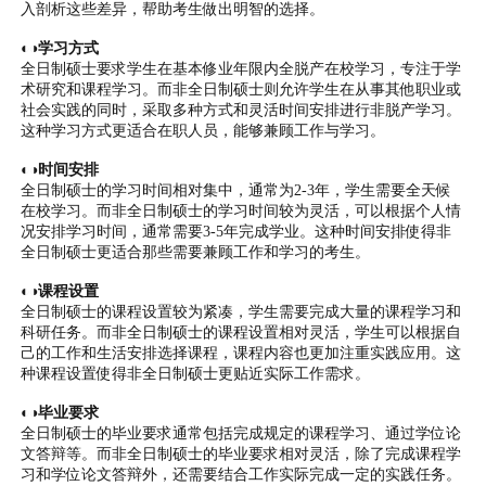
入剖析这些差异，帮助考生做出明智的选择。
◐◑学习方式
全日制硕士要求学生在基本修业年限内全脱产在校学习，专注于学
术研究和课程学习。而非全日制硕士则允许学生在从事其他职业或
社会实践的同时，采取多种方式和灵活时间安排进行非脱产学习。
这种学习方式更适合在职人员，能够兼顾工作与学习。
◐◑时间安排
全日制硕士的学习时间相对集中，通常为2-3年，学生需要全天候
在校学习。而非全日制硕士的学习时间较为灵活，可以根据个人情
况安排学习时间，通常需要3-5年完成学业。这种时间安排使得非
全日制硕士更适合那些需要兼顾工作和学习的考生。
◐◑课程设置
全日制硕士的课程设置较为紧凑，学生需要完成大量的课程学习和
科研任务。而非全日制硕士的课程设置相对灵活，学生可以根据自
己的工作和生活安排选择课程，课程内容也更加注重实践应用。这
种课程设置使得非全日制硕士更贴近实际工作需求。
◐◑毕业要求
全日制硕士的毕业要求通常包括完成规定的课程学习、通过学位论
文答辩等。而非全日制硕士的毕业要求相对灵活，除了完成课程学
习和学位论文答辩外，还需要结合工作实际完成一定的实践任务。