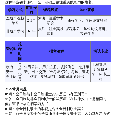
这种毕业要求使得非全日制硕士更注重实践能力的培养。
时间安
学习方式
课程设置
毕业要求
排
全脱产在校
紧凑，注重学术
2-3年
课程学习、学位论文答辩
学习
研究
灵活，注重实践
课程学习、学位论文答辩、
非脱产学习
3-5年
应用
实践任务
报
应试科
考
报考流程
考试专业
目
时
间
工程管理、
每
政治、
查看公告、用户注册、填报信息、选择承
计算机科
年
英语、
诺、网上交费、准考证打印、考试、查询
10
学、环境工
专业课
成绩、复试调剂、领取录取通知书
月
程
☺☺常见问题
☛问：全日制与非全日制硕士的学历证书有区别吗？
☞答：全日制与非全日制硕士的学历证书在法律效力上是相同的，
但在证书上会注明学习方式。
☛问：非全日制硕士的学费是否比全日制硕士高？
☞答：非全日制硕士的学费通常比全日制硕士高，因为其学习方式