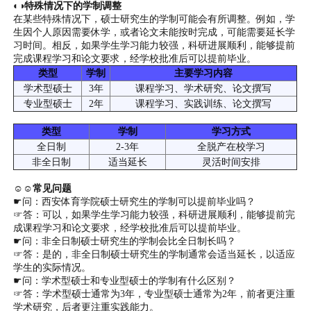
◐◑特殊情况下的学制调整
在某些特殊情况下，硕士研究生的学制可能会有所调整。例如，学
生因个人原因需要休学，或者论文未能按时完成，可能需要延长学
习时间。相反，如果学生学习能力较强，科研进展顺利，能够提前
完成课程学习和论文要求，经学校批准后可以提前毕业。
类型
学制
主要学习内容
学术型硕士
3年
课程学习、学术研究、论文撰写
专业型硕士
2年
课程学习、实践训练、论文撰写
类型
学制
学习方式
全日制
2-3年
全脱产在校学习
非全日制
适当延长
灵活时间安排
☺☺常见问题
☛问：西安体育学院硕士研究生的学制可以提前毕业吗？
☞答：可以，如果学生学习能力较强，科研进展顺利，能够提前完
成课程学习和论文要求，经学校批准后可以提前毕业。
☛问：非全日制硕士研究生的学制会比全日制长吗？
☞答：是的，非全日制硕士研究生的学制通常会适当延长，以适应
学生的实际情况。
☛问：学术型硕士和专业型硕士的学制有什么区别？
☞答：学术型硕士通常为3年，专业型硕士通常为2年，前者更注重
学术研究，后者更注重实践能力。