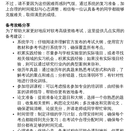
不过，请不要因为这些困难而感到气馁。通过系统的复习准备，加
上合理的时间规划与心态调整，相信每一位认真备考的同学都能够
克服难关，取得满意的成绩。
备考攻略分享
为了帮助大家更好地应对软考高级资格考试，这里提供几点实用的
备考建议：
系统学习：仔细阅读并理解官方发布的考试大纲，使用官方
教材和参考书进行系统学习，确保覆盖所有考点。
积累实践经验：尽量参与学校实验室的实际项目，或者寻找
相关领域的实习机会，积累实践经验；如果没有实际项目经
验，则可以通过研究行业内的典型案例来弥补。
做历年真题：通过做历年的真题来熟悉考试形式和内容，了
解考试的重点和难点；分析错题，找出薄弱环节，有针对性
地进行强化训练。
参加培训课程：可以考虑报名参加专业的培训班，由经验丰
富的讲师指导，帮助你更有效地备考。
论文准备：提前准备论文题目和大纲，选择一个你熟悉的题
目，收集相关资料，构思论文结构；多次修改和完善论文，
确保逻辑清晰、论据充分，并请老师或同学帮忙审阅。
时间管理：制定详细的学习计划，合理安排时间，确保每个
考点都能得到充分复习；在考试中合理分配时间，确保每个
部分都有足够的时间完成。
心理准备：保持心态，备考过程中可能会遇到挫折，但要相