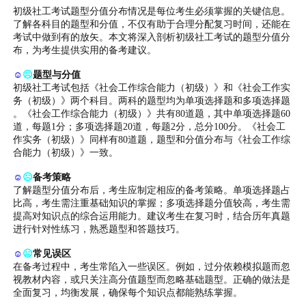
初级社工考试题型分值分布情况是每位考生必须掌握的关键信息。
了解各科目的题型和分值，不仅有助于合理分配复习时间，还能在
考试中做到有的放矢。本文将深入剖析初级社工考试的题型分值分
布，为考生提供实用的备考建议。
☺
☹
题型与分值
初级社工考试包括《社会工作综合能力（初级）》和《社会工作实
务（初级）》两个科目。两科的题型均为单项选择题和多项选择题
。《社会工作综合能力（初级）》共有80道题，其中单项选择题60
道，每题1分；多项选择题20道，每题2分，总分100分。《社会工
作实务（初级）》同样有80道题，题型和分值分布与《社会工作综
合能力（初级）》一致。
☺
☹
备考策略
了解题型分值分布后，考生应制定相应的备考策略。单项选择题占
比高，考生需注重基础知识的掌握；多项选择题分值较高，考生需
提高对知识点的综合运用能力。建议考生在复习时，结合历年真题
进行针对性练习，熟悉题型和答题技巧。
☺
☹
常见误区
在备考过程中，考生常陷入一些误区。例如，过分依赖模拟题而忽
视教材内容，或只关注高分值题型而忽略基础题型。正确的做法是
全面复习，均衡发展，确保每个知识点都能熟练掌握。