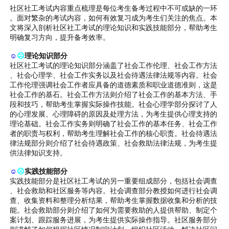
社区社工考试内容重点梳理是每位考生备考过程中不可或缺的一环
。面对繁杂的考试内容，如何有效复习成为考生们关注的焦点。本
文将深入剖析社区社工考试的理论知识和实践技能部分，帮助考生
明确复习方向，提升备考效率。
☺
☹
理论知识部分
社区社工考试的理论知识部分涵盖了社会工作伦理、社会工作方法
、社会心理学、社会工作实务以及社会待遇法律法规等内容。社会
工作伦理强调社会工作者应具备的道德素质和职业道德准则，这是
社会工作的基石。社会工作方法则介绍了社会工作的基本方法、手
段和技巧，帮助考生掌握实际操作技能。社会心理学部分探讨了人
的心理发展、心理障碍的原因及处理方法，为考生提供心理支持的
理论基础。社会工作实务则明确了社会工作的基本任务、社会工作
者的职责与权利，帮助考生理解社会工作的核心职责。社会待遇法
律法规部分则介绍了社会待遇政策、社会救助法律法规，为考生提
供法律知识支持。
☺
☹
实践技能部分
实践技能部分是社区社工考试的另一重要组成部分，包括社会调查
、社会救助和社区服务等内容。社会调查部分教授如何进行社会调
查、收集资料和整理分析结果，帮助考生掌握数据收集和分析的技
能。社会救助部分则介绍了如何为需要救助的人提供帮助、制定个
案计划、跟踪服务进展，为考生提供实际操作指导。社区服务部分