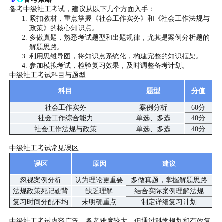
备考中级社工考试，建议从以下几个方面入手：
紧扣教材，重点掌握《社会工作实务》和《社会工作法规与
政策》的核心知识点。
多做真题，熟悉考试题型和出题规律，尤其是案例分析题的
解题思路。
利用思维导图，将知识点系统化，构建完整的知识框架。
参加模拟考试，检验复习效果，及时调整备考计划。
中级社工考试科目与题型
科目
题型
分值
社会工作实务
案例分析
60分
社会工作综合能力
单选、多选
40分
社会工作法规与政策
单选、多选
40分
中级社工考试常见误区
误区
原因
建议
忽视案例分析
认为理论更重要
多做真题，掌握解题思路
法规政策死记硬背
缺乏理解
结合实际案例理解法规
复习时间分配不均
未明确重点
制定详细复习计划
中级社工考试内容广泛，备考难度较大，但通过科学规划和有效复