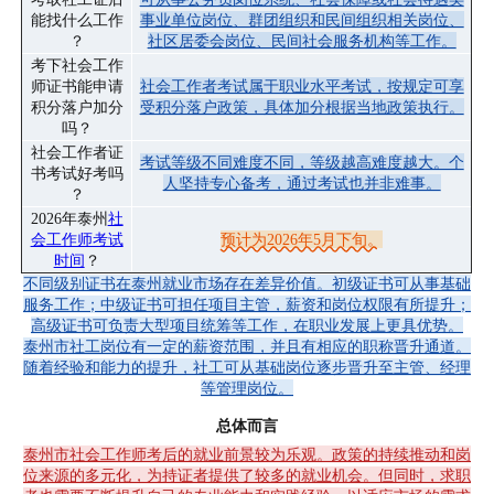
能找什么工作
事业单位岗位、群团组织和民间组织相关岗位、
？
社区居委会岗位、民间社会服务机构等工作。
考下社会工作
师证书能申请
社会工作者考试属于职业水平考试，按规定可享
积分落户加分
受积分落户政策，具体加分根据当地政策执行。
吗？
社会工作者证
考试等级不同难度不同，等级越高难度越大。个
书考试好考吗
人坚持专心备考，通过考试也并非难事。
？
2026年泰州
社
会工作师考试
预计为2026年5月下旬。
时间
？
不同级别证书在泰州就业市场存在差异价值。初级证书可从事基础
服务工作；中级证书可担任项目主管，薪资和岗位权限有所提升；
高级证书可负责大型项目统筹等工作，在职业发展上更具优势。
泰州市社工岗位有一定的薪资范围，并且有相应的职称晋升通道。
随着经验和能力的提升，社工可从基础岗位逐步晋升至主管、经理
等管理岗位。
总体而言
泰州市社会工作师考后的就业前景较为乐观。政策的持续推动和岗
位来源的多元化，为持证者提供了较多的就业机会。但同时，求职