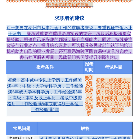
这也会影响岗位的质量。
求职者的建议
对于想要在泰州市从事社会工作的求职者来说，要重视证书但不止
于证书。
备考时就要注重理论与实践的结合，考取后积极积累实
操经验。明确自己感兴趣的领域，提升专项能力。同时，持续关注
政策与行业动态，提升综合素养。可选择具备民政部门认证的培训
机构助力自己的职业发展。还可联系海陵区民政局申请见习岗位，
参与社区服务项目、民政部门实习等提升实践能力。
报考
报考条件
考试科目
时间
每年
初级：高中或中专以上学历，工作经验
初级：综合能力、
3月
满4年；中级：大学专科学历，工作经验
社会工作实务；中
报名
满6年或大学本科学历，工作经验满5年
级：综合能力、社
，5
；高级：本科及以上学历，考取中级资
会工作实务、法规
月下
格后，工作经验满5年或取得硕士学位，
与政策；高级：社
旬考
工作经验满1年
会工作实务
试
常见问题
解答
考取社工证后
可从事公务员岗位系统、社会保障或社会待遇类