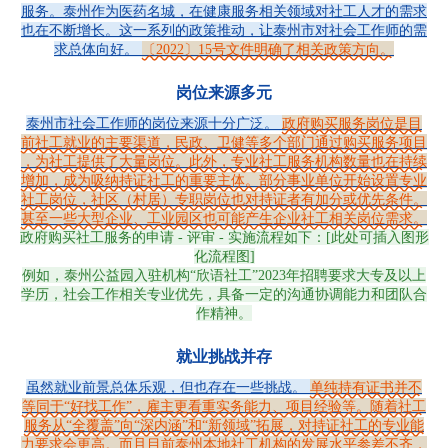
服务。泰州作为医药名城，在健康服务相关领域对社工人才的需求
也在不断增长。这一系列的政策推动，让泰州市对社会工作师的需
求总体向好。
〔2022〕15号文件明确了相关政策方向。
岗位来源多元
泰州市社会工作师的岗位来源十分广泛。
政府购买服务岗位是目
前社工就业的主要渠道，民政、卫健等多个部门通过购买服务项目
，为社工提供了大量岗位。此外，专业社工服务机构数量也在持续
增加，成为吸纳持证社工的重要主体。部分事业单位开始设置专业
社工岗位，社区（村居）专职岗位也对持证者有加分或优先条件。
甚至一些大型企业、工业园区也可能产生企业社工相关岗位需求。
政府购买社工服务的申请 - 评审 - 实施流程如下：[此处可插入图形
化流程图]
例如，泰州公益园入驻机构“欣语社工”2023年招聘要求大专及以上
学历，社会工作相关专业优先，具备一定的沟通协调能力和团队合
作精神。
就业挑战并存
虽然就业前景总体乐观，但也存在一些挑战。
单纯持有证书并不
等同于“好找工作”，雇主更看重实务能力、项目经验等。随着社工
服务从“全覆盖”向“深内涵”和“新领域”拓展，对持证社工的专业能
力要求会更高。而且目前泰州本地社工机构的发展水平参差不齐，