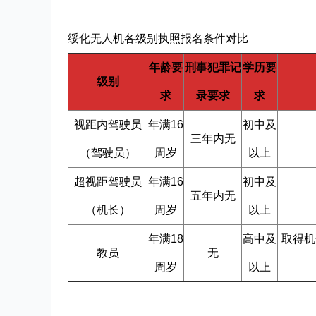
绥化无人机各级别执照报名条件对比
年龄要
刑事犯罪记
学历要
级别
求
录要求
求
视距内驾驶员
年满16
初中及
三年内无
（驾驶员）
周岁
以上
超视距驾驶员
年满16
初中及
五年内无
（机长）
周岁
以上
年满18
高中及
取得机
教员
无
周岁
以上