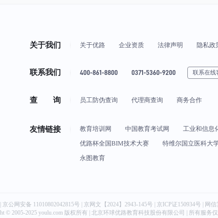
关于我们
关于优路
企业资质
法律声明
隐私政
联系我们
400-861-8800
0371-5360-9200
联系在线
查 询
员工防伪查询
代理商查询
商务合作
友情链接
教育培训网
中国教育考试网
工业和信息
优路杯全国BIM技术大赛
特维尔国立医科大
永图教育
|
京公网安备 11010802042815号
| 京网文【2024】2943-145号 | 京ICP证150934号 | 网信
ght © 2005-2025 youlu.com 版权所有 | 北京环球优路教育科技股份有限公司 | 所有