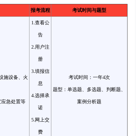
报考流程
考试时间与题型
1.查看公
告
2.用户注
册
3.填报信
设施设备、火
考试时间：一年4次
息
题型：单选题、多选题、判断题、
4.选择承
灾应急处置等
案例分析题
诺
5.网上交
费