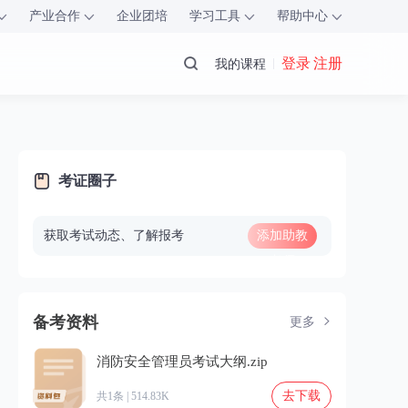
产业合作
企业团培
学习工具
帮助中心
登录 注册
我的课程
考证圈子
获取考试动态、了解报考
添加助教
老师
备考资料
更多
消防安全管理员考试大纲.zip
去下载
共1条 | 514.83K