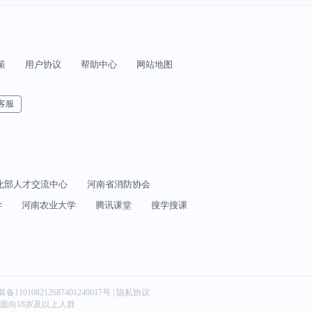
策
用户协议
帮助中心
网站地图
客服
化部人才交流中心
河南省消防协会
学
河南农业大学
腾讯课堂
搜学搜课
算备110108212687401240017号 | 隐私协议
服务仅面向18岁及以上人群