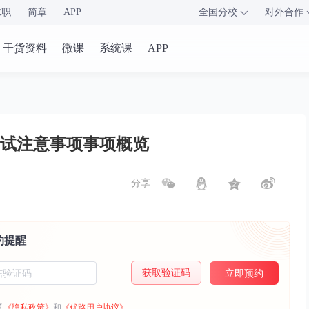
求职
简章
APP
全国分校
对外合作
干货资料
微课
系统课
APP
考试注意事项事项概览
分享
约提醒
获取验证码
立即预约
意
《隐私政策》
和
《优路用户协议》