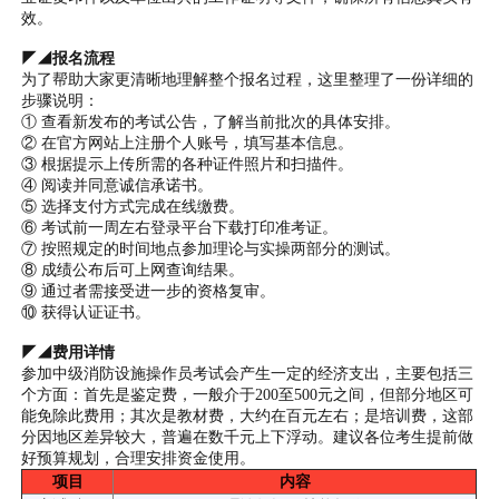
效。
◤◢报名流程
为了帮助大家更清晰地理解整个报名过程，这里整理了一份详细的
步骤说明：
① 查看新发布的考试公告，了解当前批次的具体安排。
② 在官方网站上注册个人账号，填写基本信息。
③ 根据提示上传所需的各种证件照片和扫描件。
④ 阅读并同意诚信承诺书。
⑤ 选择支付方式完成在线缴费。
⑥ 考试前一周左右登录平台下载打印准考证。
⑦ 按照规定的时间地点参加理论与实操两部分的测试。
⑧ 成绩公布后可上网查询结果。
⑨ 通过者需接受进一步的资格复审。
⑩ 获得认证证书。
◤◢费用详情
参加中级消防设施操作员考试会产生一定的经济支出，主要包括三
个方面：首先是鉴定费，一般介于200至500元之间，但部分地区可
能免除此费用；其次是教材费，大约在百元左右；是培训费，这部
分因地区差异较大，普遍在数千元上下浮动。建议各位考生提前做
好预算规划，合理安排资金使用。
项目
内容