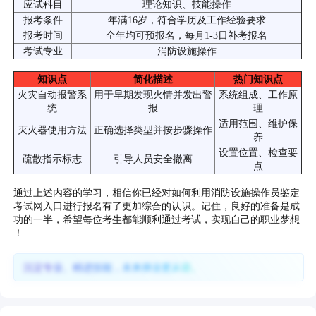
应试科目
理论知识、技能操作
报考条件
年满16岁，符合学历及工作经验要求
报考时间
全年均可预报名，每月1-3日补考报名
考试专业
消防设施操作
知识点
简化描述
热门知识点
火灾自动报警系
用于早期发现火情并发出警
系统组成、工作原
统
报
理
适用范围、维护保
灭火器使用方法
正确选择类型并按步骤操作
养
设置位置、检查要
疏散指示标志
引导人员安全撤离
点
通过上述内容的学习，相信你已经对如何利用消防设施操作员鉴定
考试网入口进行报名有了更加综合的认识。记住，良好的准备是成
功的一半，希望每位考生都能顺利通过考试，实现自己的职业梦想
！
沉淀专业、精进技能，未来择业更从容。