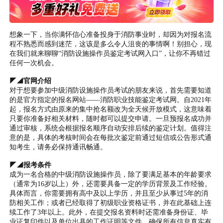
想象一下，当你满怀信心准备投身于消防事业时，却因为对报名流
程不熟悉而感到迷茫，这该是多么令人沮丧的事情啊！别担心，现
在我们就来聊聊“消防设施操作员鉴定考试网入口”，让你不再错过
任何一次机会。
◤◢官网介绍
对于想要参加中级消防设施操作员考试的朋友来说，首先需要知道
的是官方指定的报名网站——消防职业技能鉴定考试网。自2021年
起，报名方式由原来的集中抢名额改为全天候开放模式，这意味着
只要你准备好相关材料，随时都可以提交申请。一旦预报名成功并
通过审核，系统会根据报名顺序自动安排后续的鉴定计划。值得注
意的是，具体的考核时间会在每批次鉴定前通过短信或公告形式通
知考生，请务必保持通讯畅通。
◤◢报考条件
成为一名合格的中级消防设施操作员，除了要满足基本的年龄要求
（通常为16岁以上）外，还需要具备一定的学历背景及工作经验。
具体而言，你需要拥有高中及以上学历，并且至少从事过5年的消
防相关工作；或者已经取得了初级职业资格证书，并在此基础上连
续工作了3年以上。此外，在提交报名资料时还需准备身份证、毕
业证复印件以及单位出具的工作证明等文件，确保所有信息真实有