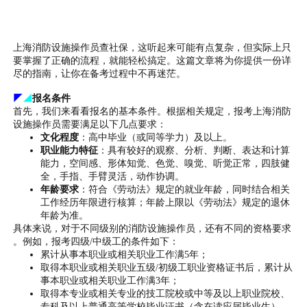
上海消防设施操作员查社保，这听起来可能有点复杂，但实际上只
要掌握了正确的流程，就能轻松搞定。这篇文章将为你提供一份详
尽的指南，让你在备考过程中不再迷茫。
◤
◢
报名条件
首先，我们来看看报名的基本条件。根据相关规定，报考上海消防
设施操作员需要满足以下几点要求：
文化程度
：高中毕业（或同等学力）及以上。
职业能力特征
：具有较好的观察、分析、判断、表达和计算
能力，空间感、形体知觉、色觉、嗅觉、听觉正常，四肢健
全，手指、手臂灵活，动作协调。
年龄要求
：符合《劳动法》规定的就业年龄，同时结合相关
工作经历年限进行核算；年龄上限以《劳动法》规定的退休
年龄为准。
具体来说，对于不同级别的消防设施操作员，还有不同的资格要求
。例如，报考四级/中级工的条件如下：
累计从事本职业或相关职业工作满5年；
取得本职业或相关职业五级/初级工职业资格证书后，累计从
事本职业或相关职业工作满3年；
取得本专业或相关专业的技工院校或中等及以上职业院校、
专科及以上普通高等学校毕业证书（含在读应届毕业生）。