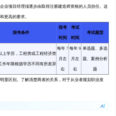
企业项目经理须逐步由取得注册建造师资格的人员担任。这
和更高的要求。
报考
考试
报考条件
考试题型
时间
时间
每年 7
每年 9
单选题、多选
以上学历，工程类或工程经济类
月左
月左
题、案例分析
工作年限根据学历不同有所差异
右
右
题
明显区别。了解清楚两者的关系，对于从业者规划职业发