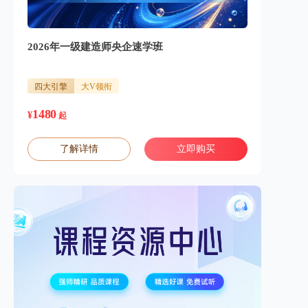
2026年一级建造师央企速学班
四大引擎
大V领衔
1480
¥
起
了解详情
立即购买