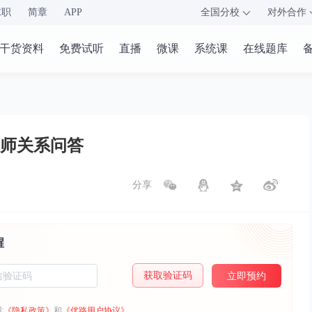
求职
简章
APP
全国分校
对外合作
干货资料
免费试听
直播
微课
系统课
在线题库
师关系问答
分享
醒
获取验证码
立即预约
意
《隐私政策》
和
《优路用户协议》