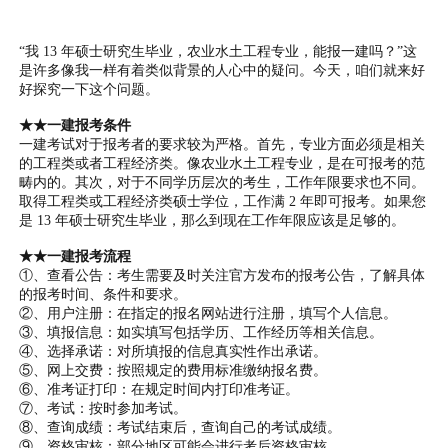
“我 13 年硕士研究生毕业，农业水土工程专业，能报一建吗？”这
是许多像我一样有着类似背景的人心中的疑问。今天，咱们就来好
好探究一下这个问题。
★★一建报考条件
一建考试对于报考者的要求较为严格。首先，专业方面必须是相关
的工程类或者工程经济类。像农业水土工程专业，是在可报考的范
畴内的。其次，对于不同学历层次的考生，工作年限要求也不同。
取得工程类或工程经济类硕士学位，工作满 2 年即可报考。如果您
是 13 年硕士研究生毕业，那么到现在工作年限应该是足够的。
★★一建报考流程
①、查看公告：考生需要及时关注官方发布的报考公告，了解具体
的报考时间、条件和要求。
②、用户注册：在指定的报名网站进行注册，填写个人信息。
③、填报信息：如实填写包括学历、工作经历等相关信息。
④、选择承诺：对所填报的信息真实性作出承诺。
⑤、网上交费：按照规定的费用标准缴纳报名费。
⑥、准考证打印：在规定时间内打印准考证。
⑦、考试：按时参加考试。
⑧、查询成绩：考试结束后，查询自己的考试成绩。
⑨、资格审核：部分地区可能会进行考后资格审核。