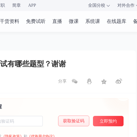
求职
简章
APP
全国分校
对外合作
干货资料
免费试听
直播
微课
系统课
在线题库
试有哪些题型？谢谢
分享
醒
获取验证码
立即预约
意
《隐私政策》
和
《优路用户协议》