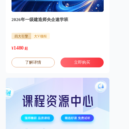
2026年一级建造师央企速学班
四大引擎
大V领衔
1480
¥
起
了解详情
立即购买