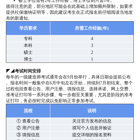
硕士学位需有2年工作经验，博士学位则只需1年。
值得注意的是，部分地区可能会在此基础上增加额外限制，如要求
提供社保缴纳证明等，因此建议考生在正式报名前仔细阅读当地发
布的新通知。
学历要求
所需工作经验(年)
专科
4
本科
3
硕士
2
博士
1
◤◢考试时间安排
每年的一级建造师考试通常会在9月份举行，具体日期会提前公布
。报名时间一般集中在6月中旬左右开始，持续到7月初结束。整个
过程包括查看公告、用户注册、填报信息、选择承诺、网上交费、
准考证打印等一系列步骤。每一步都至关重要，尤其是阶段的准考
证打印，务必按时完成以免影响正常参加考试。
流程
说明
① 查看公告
关注官方发布的信息
② 用户注册
填写个人信息并验证
③ 填报信息
提交详细的报名资料