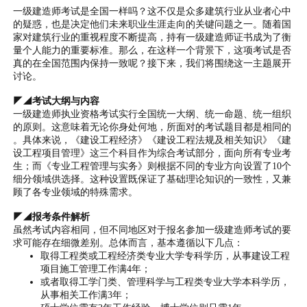
一级建造师考试是全国一样吗？这不仅是众多建筑行业从业者心中
的疑惑，也是决定他们未来职业生涯走向的关键问题之一。随着国
家对建筑行业的重视程度不断提高，持有一级建造师证书成为了衡
量个人能力的重要标准。那么，在这样一个背景下，这项考试是否
真的在全国范围内保持一致呢？接下来，我们将围绕这一主题展开
讨论。
◤◢考试大纲与内容
一级建造师执业资格考试实行全国统一大纲、统一命题、统一组织
的原则。这意味着无论你身处何地，所面对的考试题目都是相同的
。具体来说，《建设工程经济》《建设工程法规及相关知识》《建
设工程项目管理》这三个科目作为综合考试部分，面向所有专业考
生；而《专业工程管理与实务》则根据不同的专业方向设置了10个
细分领域供选择。这种设置既保证了基础理论知识的一致性，又兼
顾了各专业领域的特殊需求。
◤◢报考条件解析
虽然考试内容相同，但不同地区对于报名参加一级建造师考试的要
求可能存在细微差别。总体而言，基本遵循以下几点：
取得工程类或工程经济类专业大学专科学历，从事建设工程
项目施工管理工作满4年；
或者取得工学门类、管理科学与工程类专业大学本科学历，
从事相关工作满3年；