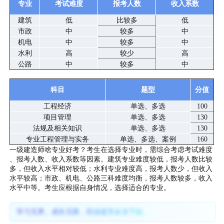
专业
考试难度
报考人数
收入系数
建筑
低
比较多
低
市政
中
较多
中
机电
中
较多
中
水利
高
较少
高
公路
中
较多
中
科目
题型
分值
工程经济
单选、多选
100
项目管理
单选、多选
130
法规及相关知识
单选、多选
130
专业工程管理与实务
单选、多选、案例
160
一级建造师啥专业好考？考生在选择专业时，需综合考虑考试难度
、报考人数、收入系数等因素。建筑专业难度较低，报考人数比较
多，但收入水平相对较低；水利专业难度高，报考人数少，但收入
水平较高；市政、机电、公路三科难度均衡，报考人数较多，收入
水平中等。考生应根据自身情况，选择适合的专业。
学习无界、成长无限，职业提升从当下始。