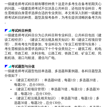
一级建造师考试科目都有哪些种类？这是许多考生在备考初期关心
的问题。一级建造师考试不仅涉及公共科目，还包括专业科目，考
生需根据自身需求选择合适的专业类别。本文将深入剖析一级建造
师考试科目的种类、题型及报考条件，为考生提供清晰的备考方向
。
◤
◢
考试科目种类
一级建造师考试科目分为公共科目和专业科目。公共科目包括《建
设工程经济》、《建设工程法规及相关知识》和《建设工程项目管
理》，所有考生均需参加。专业科目为《专业工程管理与实务》，
考生需根据自身需求选择以下十个专业类别之一：建筑工程、机电
工程、市政工程、水利水电、公路工程、铁路工程、矿业工程、民
航机场、港口与航道、通信与广电。
◤
◢
考试题型与分值
一级建造师考试题型包括单选题、多选题和案例题。各科目题型及
分值如下：
《建设工程经济》：单选题60道，每题1分；多选题20道，
每题2分，总分100分。
《建设工程项目管理》：单选题70道，每题1分；多选题30
道，每题2分，总分130分。
《建设工程法规及相关知识》：单选题70道，每题1分；多
选题30道，每题2分，总分130分。